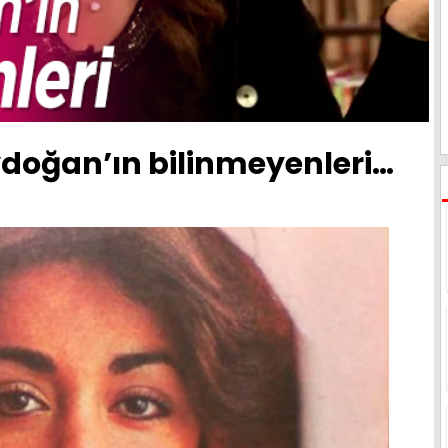
oğan’ın bilinmeyenleri…