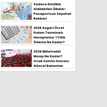
Sadece Kimlikle
Gidilebilen Ülkeler:
Pasaportsuz Seyahat
Rehberi
2026 Asgari Ücret
Kıdem Tazminatı
Hesaplama: 1 Yıllık
Ödeme Ne Kadar?
2026 Milletvekili
Maaşı Ne Kadar?
Ocak Zammı Sonrası
Güncel Rakamlar