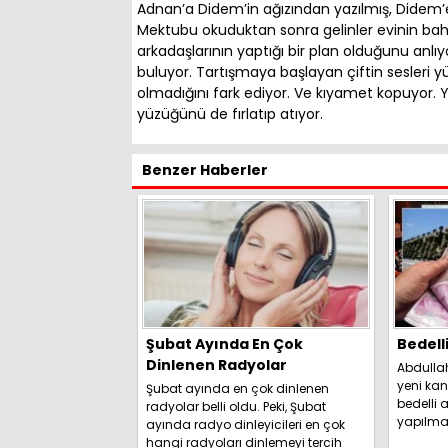
Adnan’a Didem’in ağızından yazılmış, Didem’e
Mektubu okuduktan sonra gelinler evinin 
arkadaşlarının yaptığı bir plan olduğunu anlı
buluyor. Tartışmaya başlayan çiftin sesleri 
olmadığını fark ediyor. Ve kıyamet kopuyor.
yüzüğünü de fırlatıp atıyor.
Benzer Haberler
Şubat Ayında En Çok
Bedell
Dinlenen Radyolar
Abdulla
yeni kan
Şubat ayında en çok dinlenen
bedelli a
radyolar belli oldu. Peki, Şubat
yapılma
ayında radyo dinleyicileri en çok
duyurdu. 
hangi radyoları dinlemeyi tercih