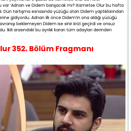
ru var ‘Adnan ve Didem barışacak mı?’.Kısmetse Olur bu hafta
landı. Dün tartışma esnasında yüzüğü atan Didem yaptıklarından
zerine gidiyordu. Adnan ilk önce Didem’in ona aldığı yüzüğü
vranışı beklemeyen Didem ise sinir krizi geçirdi ve onsuz
 İkili arasındaki bu ayrılık kararı tüm adayları derinden
Olur 352. Bölüm Fragmanı