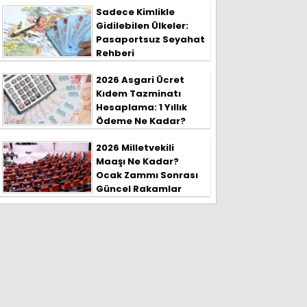
Sadece Kimlikle
Gidilebilen Ülkeler:
Pasaportsuz Seyahat
Rehberi
2026 Asgari Ücret
Kıdem Tazminatı
Hesaplama: 1 Yıllık
Ödeme Ne Kadar?
2026 Milletvekili
Maaşı Ne Kadar?
Ocak Zammı Sonrası
Güncel Rakamlar