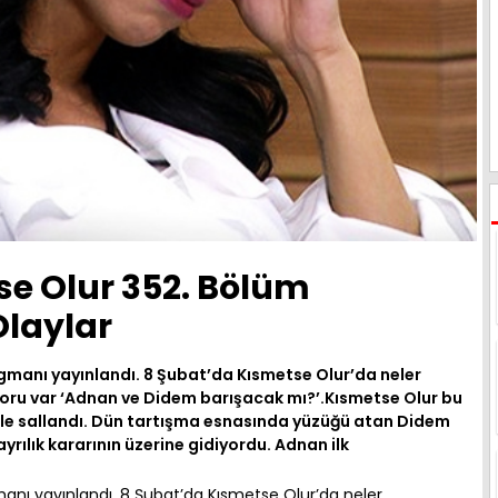
se Olur 352. Bölüm
laylar
gmanı yayınlandı. 8 Şubat’da Kısmetse Olur’da neler
soru var ‘Adnan ve Didem barışacak mı?’.Kısmetse Olur bu
 ile sallandı. Dün tartışma esnasında yüzüğü atan Didem
rılık kararının üzerine gidiyordu. Adnan ilk
anı yayınlandı. 8 Şubat’da Kısmetse Olur’da neler