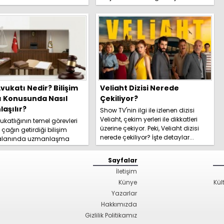
yeni trafik ce...
vukatı Nedir? Bilişim
Veliaht Dizisi Nerede
ı Konusunda Nasıl
Çekiliyor?
aşılır?
Show TV'nin ilgi ile izlenen dizisi
Veliaht, çekim yerleri ile dikkatleri
katlığının temel görevleri
üzerine çekiyor. Peki, Veliaht dizisi
l çağın getirdiği bilişim
nerede çekiliyor? İşte detaylar...
 alanında uzmanlaşma
hakkında kapsamlı
izi hemen inceleyi...
Sayfalar
İletişim
Künye
Kül
Yazarlar
Hakkımızda
Gizlilik Politikamız