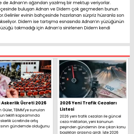
 de Adnan’ın ağzından yazılmış bir mektup veriyorlar.
bahçesinde buluşan Adnan ve Didem çok geçmeden bunun
yor.Gelinler evinin bahçesinde hazırlanan sürpriz hüsranla son
yükseliyor. Didem ise tartışma esnasında Adnan’ın yüzüğünün
 Yüzüğü takmadığı için Adnan’a sinirlenen Didem kendi
i Askerlik Ücreti 2026
2026 Yeni Trafik Cezaları
Listesi
h Güler, TBMM'ye sunulan
un teklifi kapsamında
2026 yeni trafik cezaları ile güncel
skerlik ücretinde artış
ceza miktarları, yeni kanunun
sının gündemde olduğunu
peşinden gündemin öne çıkan konu
İşte detaylar.....
başlıkları arasına girdi. İşte 2026