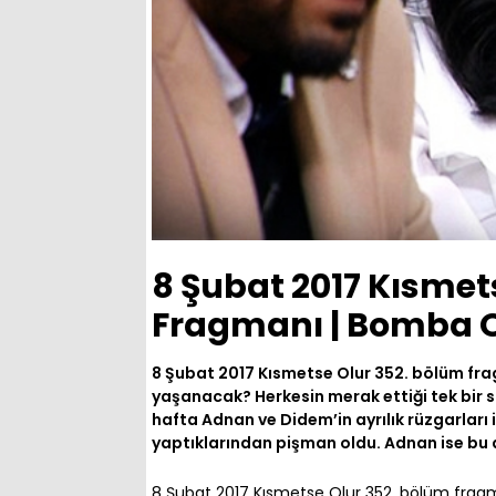
8 Şubat 2017 Kısmet
Fragmanı | Bomba O
8 Şubat 2017 Kısmetse Olur 352. bölüm fra
yaşanacak? Herkesin merak ettiği tek bir 
hafta Adnan ve Didem’in ayrılık rüzgarları
yaptıklarından pişman oldu. Adnan ise bu ay
8 Şubat 2017 Kısmetse Olur 352. bölüm fragm