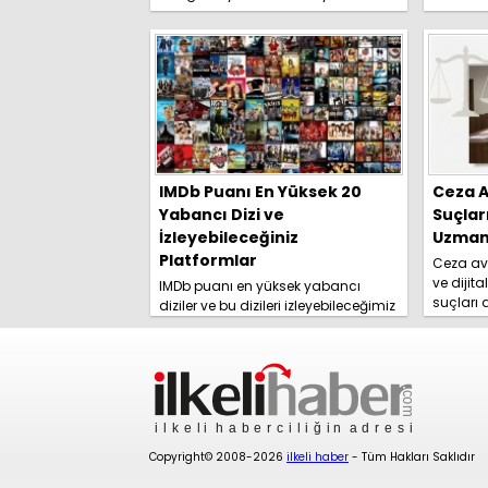
etti? İşte detaylar.....
IMDb Puanı En Yüksek 20
Ceza A
Yabancı Dizi ve
Suçlar
İzleyebileceğiniz
Uzmanl
Platformlar
Ceza avu
ve dijita
IMDb puanı en yüksek yabancı
suçları
diziler ve bu dizileri izleyebileceğimiz
yolları 
platformlar izleyici tarafından
rehberim
merakla araştırılmaya başlandı.
İşte detaylar......
Copyright© 2008-2026
ilkeli haber
- Tüm Hakları Saklıdır