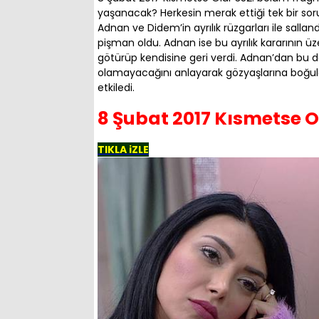
yaşanacak? Herkesin merak ettiği tek bir so
Adnan ve Didem’in ayrılık rüzgarları ile sal
pişman oldu. Adnan ise bu ayrılık kararının ü
götürüp kendisine geri verdi. Adnan’dan bu da
olamayacağını anlayarak gözyaşlarına boğuldu.
etkiledi.
8 Şubat 2017 Kısmetse 
TIKLA iZLE