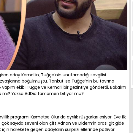
iren aday Kemal’in, Tuğçe’nin unutamadığı sevgilisi
özyaşlarına boğulmuştu. Tankut ise Tuğçe’nin bu tavrına
de yapım ekibi Tuğçe ve Kemal’i bir gezintiye gönderdi. Bakalım
ak mı? Yoksa AdDid tamamen bitiyor mu?
ilik programı Kısmetse Olur’da ayrılık rüzgarları esiyor. Eve ilk
 çok sayıda seveni olan çift Adnan ve Didem’in arası git gide
k için harekete geçen adayların sürprizi ellerinde patlıyor.