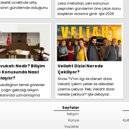
skerlik ücretinde artış
ceza miktarları, yeni kanunun
sının gündemde olduğunu
peşinden gündemin öne çıkan konu
İşte detaylar.....
başlıkları arasına girdi. İşte 2026
yeni trafik ce...
vukatı Nedir? Bilişim
Veliaht Dizisi Nerede
ı Konusunda Nasıl
Çekiliyor?
aşılır?
Show TV'nin ilgi ile izlenen dizisi
Veliaht, çekim yerleri ile dikkatleri
katlığının temel görevleri
üzerine çekiyor. Peki, Veliaht dizisi
l çağın getirdiği bilişim
nerede çekiliyor? İşte detaylar...
 alanında uzmanlaşma
hakkında kapsamlı
izi hemen inceleyi...
Sayfalar
İletişim
Künye
Kül
Yazarlar