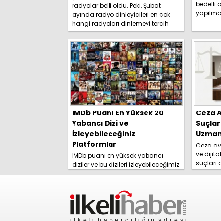
bedelli a
radyolar belli oldu. Peki, Şubat
yapılma
ayında radyo dinleyicileri en çok
duyurdu. 
hangi radyoları dinlemeyi tercih
etti? İşte detaylar.....
IMDb Puanı En Yüksek 20
Ceza A
Yabancı Dizi ve
Suçlar
İzleyebileceğiniz
Uzmanl
Platformlar
Ceza avu
ve dijita
IMDb puanı en yüksek yabancı
suçları
diziler ve bu dizileri izleyebileceğimiz
yolları 
platformlar izleyici tarafından
rehberim
merakla araştırılmaya başlandı.
İşte detaylar......