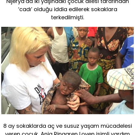
Nijerya’da iki yaşındaki çocuk ailesi tarafından
‘cadı’ olduğu iddia edilerek sokaklara
terkedilmişti.
8 ay sokaklarda aç ve susuz yaşam mücadelesi
veren çocuk, Anja Ringgren Loven isimli yardım