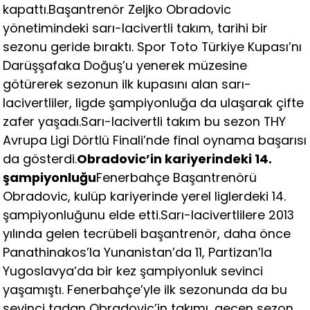
kapattı.Başantrenör Zeljko Obradovic
yönetimindeki sarı-lacivertli takım, tarihi bir
sezonu geride bıraktı. Spor Toto Türkiye Kupası’nı
Darüşşafaka Doğuş’u yenerek müzesine
götürerek sezonun ilk kupasını alan sarı-
lacivertliler, ligde şampiyonluğa da ulaşarak çifte
zafer yaşadı.Sarı-lacivertli takım bu sezon THY
Avrupa Ligi Dörtlü Finali’nde final oynama başarısı
da gösterdi.
Obradovic’in kariyerindeki 14.
şampiyonluğu
Fenerbahçe Başantrenörü
Obradovic, kulüp kariyerinde yerel liglerdeki 14.
şampiyonluğunu elde etti.Sarı-lacivertlilere 2013
yılında gelen tecrübeli başantrenör, daha önce
Panathinakos’la Yunanistan’da 11, Partizan’la
Yugoslavya’da bir kez şampiyonluk sevinci
yaşamıştı. Fenerbahçe’yle ilk sezonunda da bu
sevinci tadan Obradovic’in takımı, geçen sezon