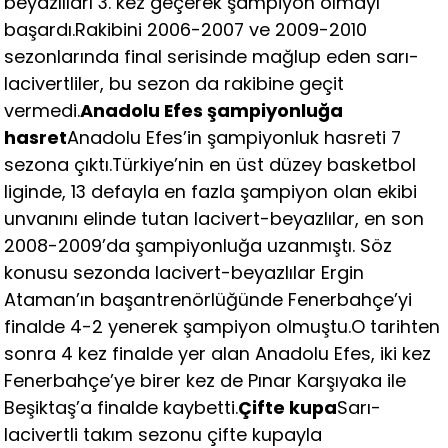
beyazlıları 3. kez geçerek şampiyon olmayı
başardı.Rakibini 2006-2007 ve 2009-2010
sezonlarında final serisinde mağlup eden sarı-
lacivertliler, bu sezon da rakibine geçit
vermedi.
Anadolu Efes şampiyonluğa
hasret
Anadolu Efes’in şampiyonluk hasreti 7
sezona çıktı.Türkiye’nin en üst düzey basketbol
liginde, 13 defayla en fazla şampiyon olan ekibi
unvanını elinde tutan lacivert-beyazlılar, en son
2008-2009’da şampiyonluğa uzanmıştı. Söz
konusu sezonda lacivert-beyazlılar Ergin
Ataman’ın başantrenörlüğünde Fenerbahçe’yi
finalde 4-2 yenerek şampiyon olmuştu.O tarihten
sonra 4 kez finalde yer alan Anadolu Efes, iki kez
Fenerbahçe’ye birer kez de Pınar Karşıyaka ile
Beşiktaş’a finalde kaybetti.
Çifte kupa
Sarı-
lacivertli takım sezonu çifte kupayla