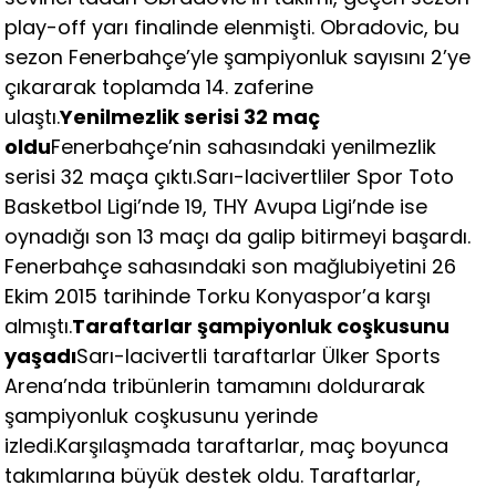
play-off yarı finalinde elenmişti. Obradovic, bu
sezon Fenerbahçe’yle şampiyonluk sayısını 2’ye
çıkararak toplamda 14. zaferine
ulaştı.
Yenilmezlik serisi 32 maç
oldu
Fenerbahçe’nin sahasındaki yenilmezlik
serisi 32 maça çıktı.Sarı-lacivertliler Spor Toto
Basketbol Ligi’nde 19, THY Avupa Ligi’nde ise
oynadığı son 13 maçı da galip bitirmeyi başardı.
Fenerbahçe sahasındaki son mağlubiyetini 26
Ekim 2015 tarihinde Torku Konyaspor’a karşı
almıştı.
Taraftarlar şampiyonluk coşkusunu
yaşadı
Sarı-lacivertli taraftarlar Ülker Sports
Arena’nda tribünlerin tamamını doldurarak
şampiyonluk coşkusunu yerinde
izledi.Karşılaşmada taraftarlar, maç boyunca
takımlarına büyük destek oldu. Taraftarlar,