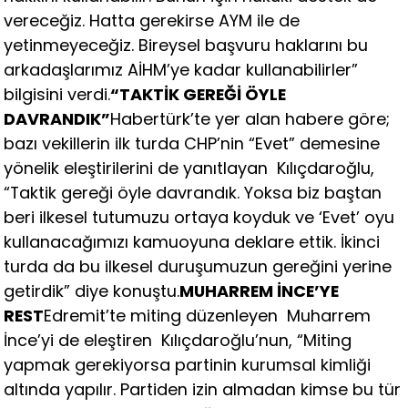
vereceğiz. Hatta gerekirse AYM ile de
yetinmeyeceğiz. Bireysel başvuru haklarını bu
arkadaşlarımız AİHM’ye kadar kullanabilirler”
bilgisini verdi.
“TAKTİK GEREĞİ ÖYLE
DAVRANDIK”
Habertürk’te yer alan habere göre;
bazı vekillerin ilk turda CHP’nin “Evet” demesine
yönelik eleştirilerini de yanıtlayan Kılıçdaroğlu,
“Taktik gereği öyle davrandık. Yoksa biz baştan
beri ilkesel tutumuzu ortaya koyduk ve ‘Evet’ oyu
kullanacağımızı kamuoyuna deklare ettik. İkinci
turda da bu ilkesel duruşumuzun gereğini yerine
getirdik” diye konuştu.
MUHARREM İNCE’YE
REST
Edremit’te miting düzenleyen Muharrem
İnce’yi de eleştiren Kılıçdaroğlu’nun, “Miting
yapmak gerekiyorsa partinin kurumsal kimliği
altında yapılır. Partiden izin almadan kimse bu tür