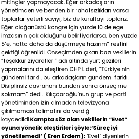
mitingler yapmayacak. Eğer arkadaşların
yönetimden ve benden bir rahatsızlıkları varsa
toplarlar yeterli sayıyı, biz de kurultayı toplarız.
Eğer olağanüstü kongre için yüzde 10 delege
imzasının çok olduğunu belirtiyorlarsa, ben yüzde
5’e, hatta daha da düşürmeye hazırım” restini
çektiği öğrenildi. Önseçimden çıkan bazı vekillerin
“teşekkür ziyaretleri” adı altında yurt gezileri
yapmalarını da eleştiren CHP Lideri, “Türkiye’nin
gündemi farklı, bu arkadaşların gündemi farklı.
Disiplinsiz davrananı bundan sonra önseçime
sokmam” dedi. Kılıçdaroğlu’nun grup ve parti
yönetiminden izin almadan televizyona
çıkılmaması talimatını da verdiği
kaydedildi.
Kampta söz alan vekillerin “Evet”
oyuna yönelik eleştirileri şöyle:
‘Süreç iyi
yönetilemedi’ ( Eren Erdem):
‘Evet’ diyenlerin