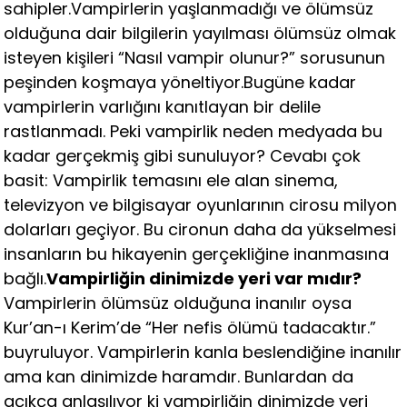
sahipler.Vampirlerin yaşlanmadığı ve ölümsüz
olduğuna dair bilgilerin yayılması ölümsüz olmak
isteyen kişileri “Nasıl vampir olunur?” sorusunun
peşinden koşmaya yöneltiyor.Bugüne kadar
vampirlerin varlığını kanıtlayan bir delile
rastlanmadı. Peki vampirlik neden medyada bu
kadar gerçekmiş gibi sunuluyor? Cevabı çok
basit: Vampirlik temasını ele alan sinema,
televizyon ve bilgisayar oyunlarının cirosu milyon
dolarları geçiyor. Bu cironun daha da yükselmesi
insanların bu hikayenin gerçekliğine inanmasına
bağlı.
Vampirliğin dinimizde yeri var mıdır?
Vampirlerin ölümsüz olduğuna inanılır oysa
Kur’an-ı Kerim’de “Her nefis ölümü tadacaktır.”
buyruluyor. Vampirlerin kanla beslendiğine inanılır
ama kan dinimizde haramdır. Bunlardan da
açıkça anlaşılıyor ki vampirliğin dinimizde yeri