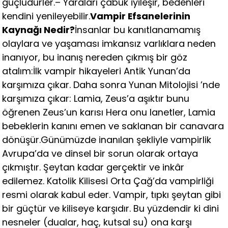
güçlüdürler.– Yaraları çabuk iyileşir, bedenleri
kendini yenileyebilir.
Vampir Efsanelerinin
Kaynağı Nedir?
İnsanlar bu kanıtlanamamış
olaylara ve yaşaması imkansız varlıklara neden
inanıyor, bu inanış nereden çıkmış bir göz
atalım:İlk vampir hikayeleri Antik Yunan’da
karşımıza çıkar. Daha sonra Yunan Mitolojisi ’nde
karşımıza çıkar: Lamia, Zeus’a aşıktır bunu
öğrenen Zeus’un karısı Hera onu lanetler, Lamia
bebeklerin kanını emen ve saklanan bir canavara
dönüşür.Günümüzde inanılan şekliyle vampirlik
Avrupa’da ve dinsel bir sorun olarak ortaya
çıkmıştır. Şeytan kadar gerçektir ve inkâr
edilemez. Katolik Kilisesi Orta Çağ’da vampirliği
resmi olarak kabul eder. Vampir, tıpkı şeytan gibi
bir güçtür ve kiliseye karşıdır. Bu yüzdendir ki dini
nesneler (dualar, haç, kutsal su) ona karşı