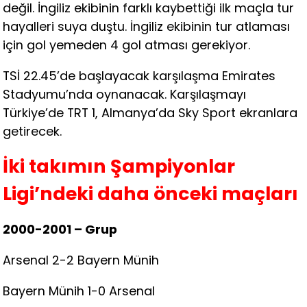
değil. İngiliz ekibinin farklı kaybettiği ilk maçla tur
hayalleri suya duştu. İngiliz ekibinin tur atlaması
için gol yemeden 4 gol atması gerekiyor.
TSİ 22.45’de başlayacak karşılaşma Emirates
Stadyumu’nda oynanacak. Karşılaşmayı
Türkiye’de TRT 1, Almanya’da Sky Sport ekranlara
getirecek.
İki takımın Şampiyonlar
Ligi’ndeki daha önceki maçları
2000-2001 – Grup
Arsenal 2-2 Bayern Münih
Bayern Münih 1-0 Arsenal