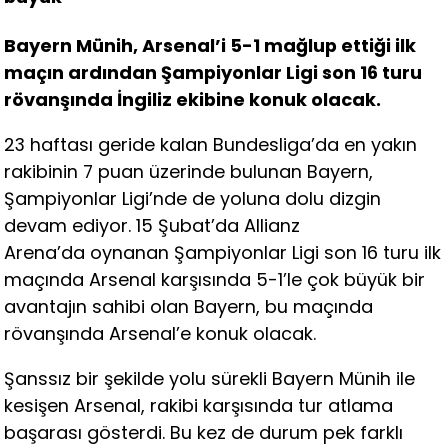
Bayern Münih, Arsenal’i 5-1 mağlup ettiği ilk
maçın ardından Şampiyonlar Ligi son 16 turu
rövanşında İngiliz ekibine konuk olacak.
23 haftası geride kalan Bundesliga’da en yakın
rakibinin 7 puan üzerinde bulunan Bayern,
Şampiyonlar Ligi’nde de yoluna dolu dizgin
devam ediyor. 15 Şubat’da Allianz
Arena’da oynanan Şampiyonlar Ligi son 16 turu ilk
maçında Arsenal karşısında 5-1’le çok büyük bir
avantajın sahibi olan Bayern, bu maçında
rövanşında Arsenal’e konuk olacak.
Şanssız bir şekilde yolu sürekli Bayern Münih ile
kesişen Arsenal, rakibi karşısında tur atlama
başarası gösterdi. Bu kez de durum pek farklı