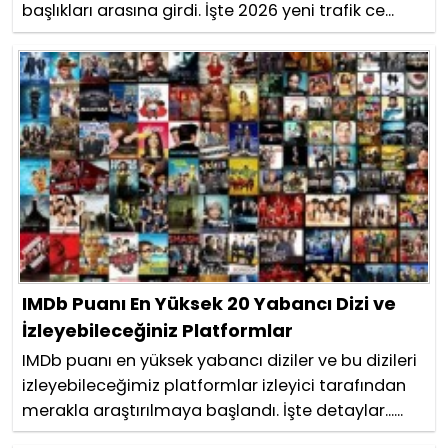
başlıkları arasına girdi. İşte 2026 yeni trafik ce...
IMDb Puanı En Yüksek 20 Yabancı Dizi ve
İzleyebileceğiniz Platformlar
IMDb puanı en yüksek yabancı diziler ve bu dizileri
izleyebileceğimiz platformlar izleyici tarafından
merakla araştırılmaya başlandı. İşte detaylar......