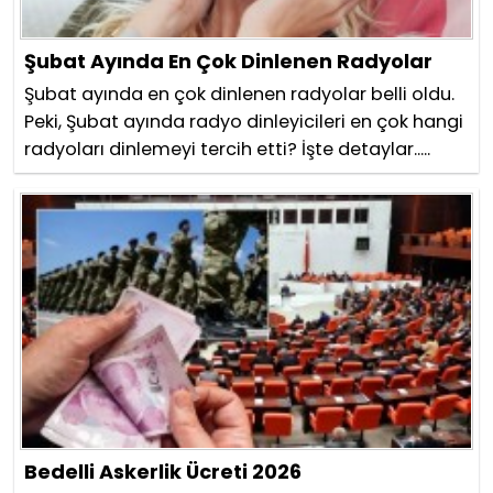
Şubat Ayında En Çok Dinlenen Radyolar
Şubat ayında en çok dinlenen radyolar belli oldu.
Peki, Şubat ayında radyo dinleyicileri en çok hangi
radyoları dinlemeyi tercih etti? İşte detaylar.....
Bedelli Askerlik Ücreti 2026