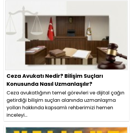
Ceza Avukatı Nedir? Bilişim Suçları
Konusunda Nasıl Uzmanlaşılır?
Ceza avukatlığının temel görevleri ve dijital çağın
getirdiği bilişim suçları alanında uzmanlaşma
yolları hakkında kapsamlı rehberimizi hemen
inceleyi...