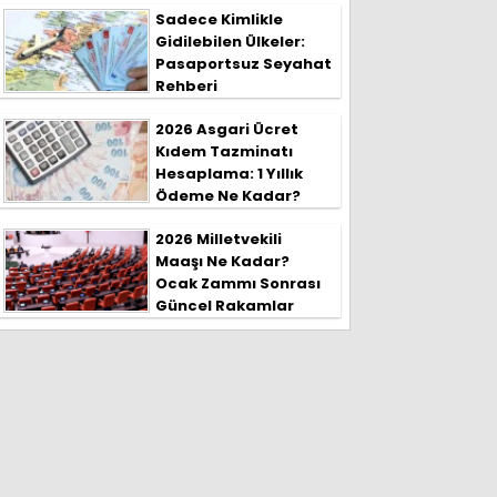
Sadece Kimlikle
Gidilebilen Ülkeler:
Pasaportsuz Seyahat
Rehberi
2026 Asgari Ücret
Kıdem Tazminatı
Hesaplama: 1 Yıllık
Ödeme Ne Kadar?
2026 Milletvekili
Maaşı Ne Kadar?
Ocak Zammı Sonrası
Güncel Rakamlar