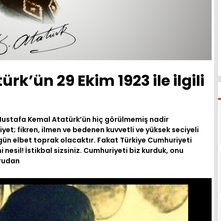
k’ün 29 Ekim 1923 ile ilgili
Mustafa Kemal Atatürk’ün hiç görülmemiş nadir
yet; fikren, ilmen ve bedenen kuvvetli ve yüksek seciyeli
gün elbet toprak olacaktır. Fakat Türkiye Cumhuriyeti
 nesil! İstikbal sizsiniz. Cumhuriyeti biz kurduk, onu
ğrudan