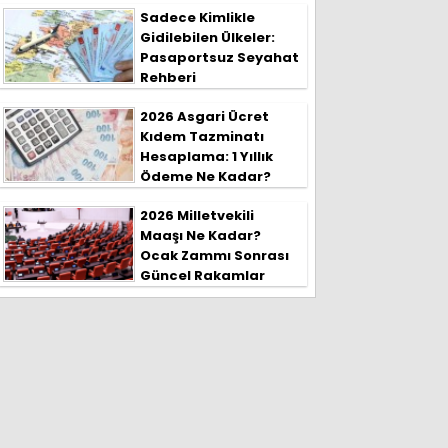
Sadece Kimlikle
Gidilebilen Ülkeler:
Pasaportsuz Seyahat
Rehberi
2026 Asgari Ücret
Kıdem Tazminatı
Hesaplama: 1 Yıllık
Ödeme Ne Kadar?
2026 Milletvekili
Maaşı Ne Kadar?
Ocak Zammı Sonrası
Güncel Rakamlar