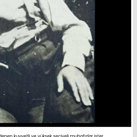
enen kuvvetli ve yüksek seciyeli muhafızlar ister.