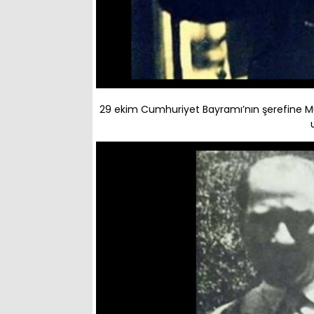
29 ekim Cumhuriyet Bayramı’nın şerefine Mu