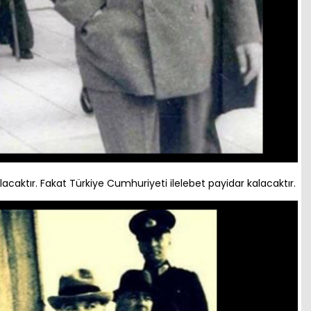
aktır. Fakat Türkiye Cumhuriyeti ilelebet payidar kalacaktır.