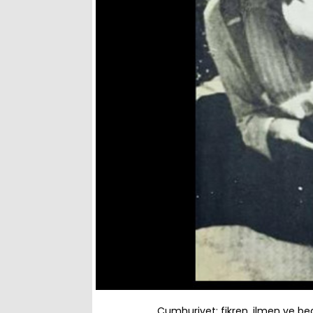
Cumhuriyet; fikren, ilmen ve bed