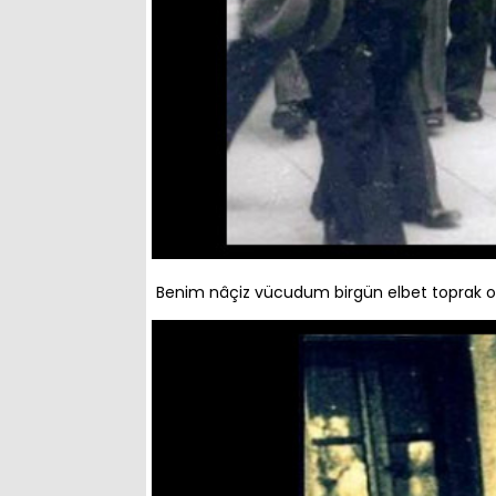
Benim nâçiz vücudum birgün elbet toprak olac