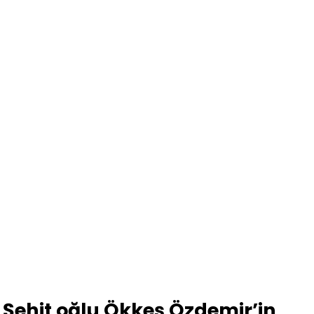
Şehit oğlu Ökkeş Özdemir’in