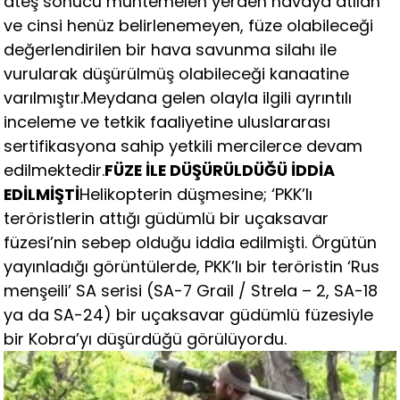
ateş sonucu muhtemelen yerden havaya atılan
ve cinsi henüz belirlenemeyen, füze olabileceği
değerlendirilen bir hava savunma silahı ile
vurularak düşürülmüş olabileceği kanaatine
varılmıştır.Meydana gelen olayla ilgili ayrıntılı
inceleme ve tetkik faaliyetine uluslararası
sertifikasyona sahip yetkili mercilerce devam
edilmektedir.
FÜZE İLE DÜŞÜRÜLDÜĞÜ İDDİA
EDİLMİŞTİ
Helikopterin düşmesine; ‘PKK’lı
teröristlerin attığı güdümlü bir uçaksavar
füzesi’nin sebep olduğu iddia edilmişti. Örgütün
yayınladığı görüntülerde, PKK’lı bir teröristin ‘Rus
menşeili’ SA serisi (SA-7 Grail / Strela – 2, SA-18
ya da SA-24) bir uçaksavar güdümlü füzesiyle
bir Kobra’yı düşürdüğü görülüyordu.