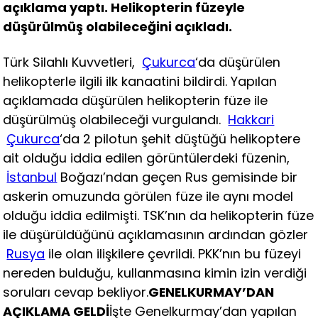
açıklama yaptı. Helikopterin füzeyle
düşürülmüş olabileceğini açıkladı.
Türk Silahlı Kuvvetleri,
Çukurca
‘da düşürülen
helikopterle ilgili ilk kanaatini bildirdi. Yapılan
açıklamada düşürülen helikopterin füze ile
düşürülmüş olabileceği vurgulandı.
Hakkari
Çukurca
‘da 2 pilotun şehit düştüğü helikoptere
ait olduğu iddia edilen görüntülerdeki füzenin,
İstanbul
Boğazı’ndan geçen Rus gemisinde bir
askerin omuzunda görülen füze ile aynı model
olduğu iddia edilmişti. TSK’nın da helikopterin füze
ile düşürüldüğünü açıklamasının ardından gözler
Rusya
ile olan ilişkilere çevrildi. PKK’nın bu füzeyi
nereden bulduğu, kullanmasına kimin izin verdiği
soruları cevap bekliyor.
GENELKURMAY’DAN
AÇIKLAMA GELDİ
İşte Genelkurmay’dan yapılan