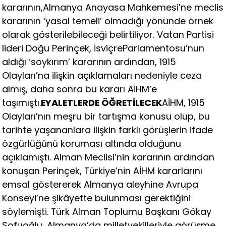
kararının,Almanya Anayasa Mahkemesi’ne meclis
kararının ‘yasal temeli’ olmadığı yönünde örnek
olarak gösterilebileceği belirtiliyor. Vatan Partisi
lideri Doğu Perinçek, İsviçreParlamentosu’nun
aldığı ‘soykırım’ kararının ardından, 1915
Olayları’na ilişkin açıklamaları nedeniyle ceza
almış, daha sonra bu kararı AİHM’e
taşımıştı.
EYALETLERDE ÖĞRETİLECEK
AİHM, 1915
Olayları’nın meşru bir tartışma konusu olup, bu
tarihte yaşananlara ilişkin farklı görüşlerin ifade
özgürlüğünü koruması altında olduğunu
açıklamıştı. Alman Meclisi’nin kararının ardından
konuşan Perinçek, Türkiye’nin AİHM kararlarını
emsal göstererek Almanya aleyhine Avrupa
Konseyi’ne şikâyette bulunması gerektiğini
söylemişti. Türk Alman Toplumu Başkanı Gökay
Sofuoğlu, Almanya’da milletvekilleriyle görüşme