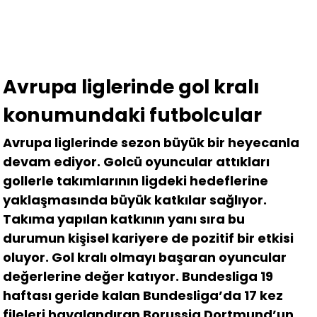
Avrupa liglerinde gol kralı
konumundaki futbolcular
Avrupa liglerinde sezon büyük bir heyecanla
devam ediyor. Golcü oyuncular attıkları
gollerle takımlarının ligdeki hedeflerine
yaklaşmasında büyük katkılar sağlıyor.
Takıma yapılan katkının yanı sıra bu
durumun kişisel kariyere de pozitif bir etkisi
oluyor. Gol kralı olmayı başaran oyuncular
değerlerine değer katıyor. Bundesliga 19
haftası geride kalan Bundesliga’da 17 kez
fileleri havalandıran Borussia Dortmund’un