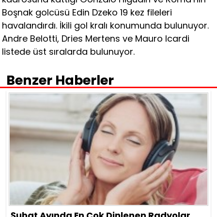
Boşnak golcüsü Edin Dzeko 19 kez fileleri
havalandırdı. İkili gol kralı konumunda bulunuyor.
Andre Belotti, Dries Mertens ve Mauro Icardi
listede üst sıralarda bulunuyor.
Benzer Haberler
Şubat Ayında En Çok Dinlenen Radyolar