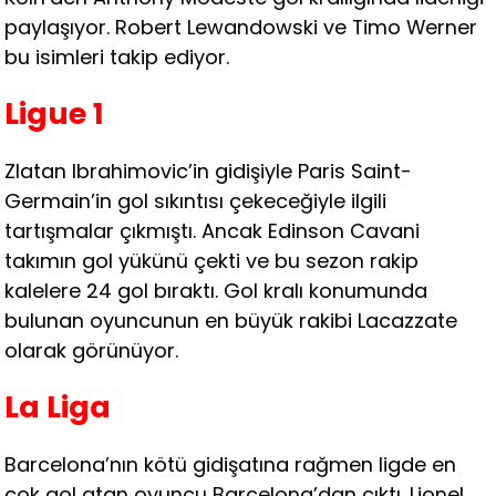
paylaşıyor. Robert Lewandowski ve Timo Werner
bu isimleri takip ediyor.
Ligue 1
Zlatan Ibrahimovic’in gidişiyle Paris Saint-
Germain’in gol sıkıntısı çekeceğiyle ilgili
tartışmalar çıkmıştı. Ancak Edinson Cavani
takımın gol yükünü çekti ve bu sezon rakip
kalelere 24 gol bıraktı. Gol kralı konumunda
bulunan oyuncunun en büyük rakibi Lacazzate
olarak görünüyor.
La Liga
Barcelona’nın kötü gidişatına rağmen ligde en
çok gol atan oyuncu Barcelona’dan çıktı. Lionel