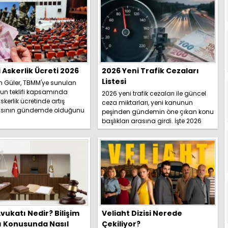
i Askerlik Ücreti 2026
2026 Yeni Trafik Cezaları
Listesi
h Güler, TBMM'ye sunulan
un teklifi kapsamında
2026 yeni trafik cezaları ile güncel
skerlik ücretinde artış
ceza miktarları, yeni kanunun
sının gündemde olduğunu
peşinden gündemin öne çıkan konu
İşte detaylar.....
başlıkları arasına girdi. İşte 2026
yeni trafik ce...
vukatı Nedir? Bilişim
Veliaht Dizisi Nerede
ı Konusunda Nasıl
Çekiliyor?