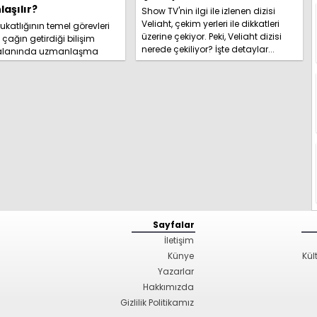
aşılır?
Show TV'nin ilgi ile izlenen dizisi
Veliaht, çekim yerleri ile dikkatleri
katlığının temel görevleri
üzerine çekiyor. Peki, Veliaht dizisi
l çağın getirdiği bilişim
nerede çekiliyor? İşte detaylar...
 alanında uzmanlaşma
hakkında kapsamlı
izi hemen inceleyi...
Sayfalar
İletişim
Künye
Kül
Yazarlar
Hakkımızda
Gizlilik Politikamız