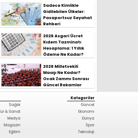
Sadece Kimlikle
Gidilebilen Ülkeler:
Pasaportsuz Seyahat
Rehberi
2026 Asgari Ücret
Kıdem Tazminatı
Hesaplama: 1 Yıllık
Ödeme Ne Kadar?
2026 Milletvekili
Maaşı Ne Kadar?
Ocak Zammı Sonrası
Güncel Rakamlar
Kategoriler
Sağlık
Güncel
tür & Sanat
Ekonomi
Medya
Dünya
Magazin
Spor
Eğitim
Teknoloji