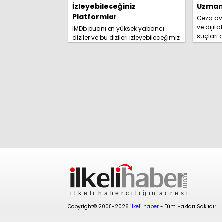
İzleyebileceğiniz
Uzmanl
Platformlar
Ceza avu
ve dijita
IMDb puanı en yüksek yabancı
suçları
diziler ve bu dizileri izleyebileceğimiz
yolları 
platformlar izleyici tarafından
rehberim
merakla araştırılmaya başlandı.
İşte detaylar......
Copyright© 2008-2026
ilkeli haber
- Tüm Hakları Saklıdır