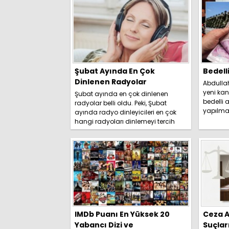
Şubat Ayında En Çok
Bedell
Dinlenen Radyolar
Abdulla
yeni kan
Şubat ayında en çok dinlenen
bedelli a
radyolar belli oldu. Peki, Şubat
yapılma
ayında radyo dinleyicileri en çok
duyurdu. 
hangi radyoları dinlemeyi tercih
etti? İşte detaylar.....
IMDb Puanı En Yüksek 20
Ceza A
Yabancı Dizi ve
Suçlar