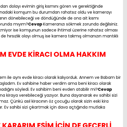
undan dolayı evimin giriş kısmını gören ve gerektiğinde
n binadaki komşum bu durumdan rahatsız oldu ve kamerayı
ranın dönebileceği ve döndüğünde de ona ait kısmı
zorunda mıyım?
Cevap
Kameranızı sökmek zorunda değilsiniz.
ekmiyor ise komşunun sadece ihtimal üzerine rahatsız olması
 de hırsızlık olayı olmuş ise kamera takmış olmanızın mantıklı
M EVDE KİRACI OLMA HAKKIM
 ile aynı evde kiracı olarak kalıyorduk. Annem ve Babam bir
aşladım. Ev sahibine haber verdim ama beni kiracı olarak
dığını söyledi. Ev sahibim beni evden atabilir mi?
Cevap
ına kiraya verebileceği yazıyor. Buna dayanarak ev sahibi sizi
az. Çünkü asıl kiracının öz çocuğu olarak sizin eski kira
. Ev sahibi sizi çıkartmak için dava açtığında mutlaka
ARARIM EŞİM İÇİN DE GEÇERLİ