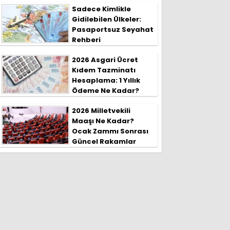
Sadece Kimlikle
Gidilebilen Ülkeler:
Pasaportsuz Seyahat
Rehberi
2026 Asgari Ücret
Kıdem Tazminatı
Hesaplama: 1 Yıllık
Ödeme Ne Kadar?
2026 Milletvekili
Maaşı Ne Kadar?
Ocak Zammı Sonrası
Güncel Rakamlar