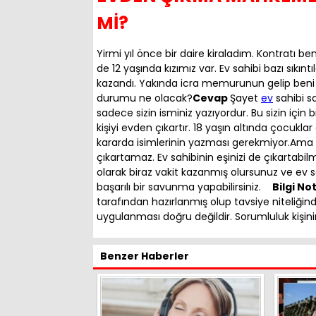
Mİ?
Yirmi yıl önce bir daire kiraladım. Kontratı b
de 12 yaşında kızımız var. Ev sahibi bazı sık
kazandı. Yakında icra memurunun gelip be
durumu ne olacak?
Cevap
Şayet
ev
sahibi 
sadece sizin isminiz yazıyordur. Bu sizin için
kişiyi evden çıkartır. 18 yaşın altında çocukla
kararda isimlerinin yazması gerekmiyor.Ama
çıkartamaz. Ev sahibinin eşinizi de çıkartab
olarak biraz vakit kazanmış olursunuz ve ev 
başarılı bir savunma yapabilirsiniz.
Bilgi No
tarafından hazırlanmış olup tavsiye niteliğin
uygulanması doğru değildir. Sorumluluk kişini
Benzer Haberler