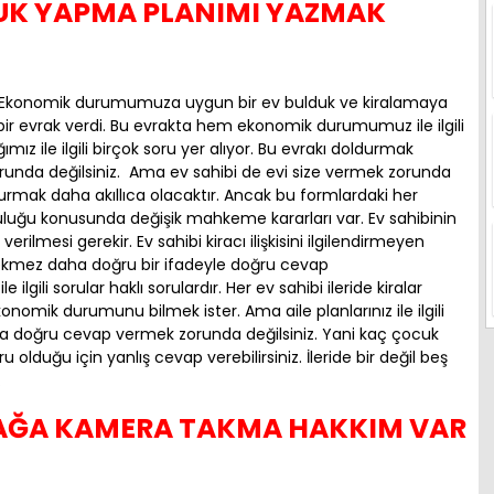
UK YAPMA PLANIMI YAZMAK
. Ekonomik durumumuza uygun bir ev bulduk ve kiralamaya
 bir evrak verdi. Bu evrakta hem ekonomik durumumuz ile ilgili
ile ilgili birçok soru yer alıyor. Bu evrakı doldurmak
unda değilsiniz. Ama ev sahibi de evi size vermek zorunda
rmak daha akıllıca olacaktır. Ancak bu formlardaki her
uğu konusunda değişik mahkeme kararları var. Ev sahibinin
rilmesi gerekir. Ev sahibi kiracı ilişkisini ilgilendirmeyen
rekmez daha doğru bir ifadeyle doğru cevap
gili sorular haklı sorulardır. Her ev sahibi ileride kiralar
nomik durumunu bilmek ister. Ama aile planlarınız ile ilgili
lara doğru cevap vermek zorunda değilsiniz. Yani kaç çocuk
 olduğu için yanlış cevap verebilirsiniz. İleride bir değil beş
.
OKAĞA KAMERA TAKMA HAKKIM VAR