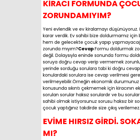
KİRACI FORMUNDA ÇOC
ZORUNDAMIYIM?
Yeni evlendik ve ev kiralamayı düşünüyoruz
karar verdik. Ev sahibi bize doldurmamız için
hem de gelecekte çocuk yapıp yapmayacağımız 
zorunda mıyım?
Cevap
Formu doldurmak zor
değil. Dolaysıyla eninde sonunda formu doldu
soruya doğru cevap verip vermemek zorunlul
yerinde sorduğu sorulara tabi ki doğru cevap ve
konulardaki sorulara ise cevap verilmesi ge
verilmeyebilir.Örneğin ekonomik durumunuz ile il
konusunda sıkıntı çekmemek için kiracının eko
sorulan sorular haksız sorulardır ve bu soru
sahibi olmak istiyorsunuz sorusu haksız bir soru
çocuk yaptığınız takdirde size çıkış verilemez
EVİME HIRSIZ GİRDİ. S
MI?