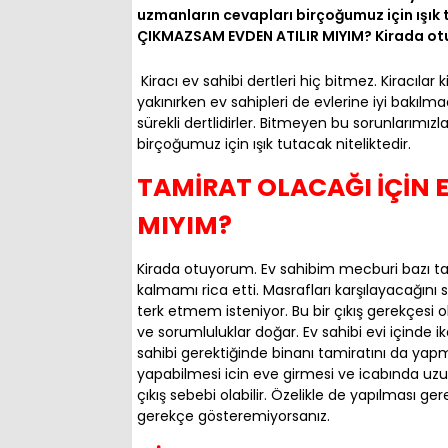
uzmanların cevapları birçoğumuz için ışık
ÇIKMAZSAM EVDEN ATILIR MIYIM? Kirada ot
Kiracı ev sahibi dertleri hiç bitmez. Kiracılar 
yakınırken ev sahipleri de evlerine iyi bakılm
sürekli dertlidirler. Bitmeyen bu sorunlarımız
birçoğumuz için ışık tutacak niteliktedir.
TAMİRAT OLACAĞI İÇİN 
MIYIM?
Kirada otuyorum. Ev sahibim mecburi bazı ta
kalmamı rica etti. Masrafları karşılayacağını s
terk etmem isteniyor. Bu bir çıkış gerekçesi ol
ve sorumluluklar doğar. Ev sahibi evi içinde
sahibi gerektiğinde binanı tamiratını da yapm
yapabilmesi icin eve girmesi ve icabında uzun
çıkış sebebi olabilir. Özelikle de yapılması ge
gerekçe gösteremiyorsanız.