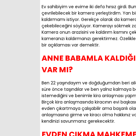
Ev sahibiyim ve evime iki defa hırsız girdi. B
çevrilebilecek bir kamera yerleştirdim. Ya
kaldırmamı istiyor. Gerekçe olarak da kame
çekebileceğini söylüyor. Kamerayı sökmek 
Kamera onun arazisini ve kaldırım kısmını ç
kameranızı kaldırmanızı gerektirmez. Özelikle
bir açıklaması var demektir.
ANNE BABAMLA KALDIĞI
VAR MI?
Ben 22 yaşındayım ve doğduğumdan beri ailem
süre önce taşındılar ve ben yalnız kalmaya b
istemediğini ve benimle kira anlaşması yapma
Birçok kira anlaşmasında kiracının evi başkas
evden çıkartmaya çalışabilir ama başarılı olam
anlaşmasına girme ve kiracı olma hakkınız var
kendinizi savunmanız gerekecektir.
EVDEN ÇIKMA MAHKEME K