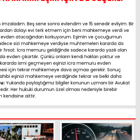
en imzaladım. Beş sene sonra evlendim ve 15 senedir evliyim. Bir
ıntılardan dolayı evi terk etmem için beni mahkemeye verdi ve
ni evden atacağından korkuyorum. Eşimin ve çocuğumun
sadece sizi mahkemeye verdiyse muhtemelen kararda da
 bir fırsat. İcra memuru geldiğinde sadece kararda yazılı olan
r da evden çıkartılır. Çünkü onların kendi hakları yoktur ve
 kararda ismi geçmeyen eşinizi icra memuru evden
ilmesi için tekrar mahkemeye dava açması gerekir. Sonuç
sahibi eşinizi mahkemeye verdiğinde tekrar ve belki daha
tu:
Yukarıda paylaştığımız bilgiler konunun uzmanı bir Avukat
dedir. Her hukuki durumun özel olması nedeniyle birebir
n kendisine aittir.