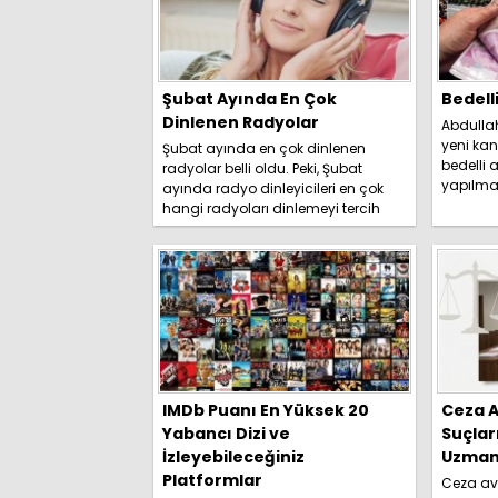
Şubat Ayında En Çok
Bedell
Dinlenen Radyolar
Abdulla
yeni kan
Şubat ayında en çok dinlenen
bedelli a
radyolar belli oldu. Peki, Şubat
yapılma
ayında radyo dinleyicileri en çok
duyurdu. 
hangi radyoları dinlemeyi tercih
etti? İşte detaylar.....
IMDb Puanı En Yüksek 20
Ceza A
Yabancı Dizi ve
Suçlar
İzleyebileceğiniz
Uzmanl
Platformlar
Ceza avu