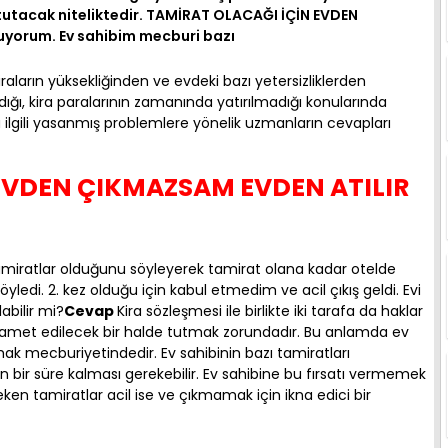
 tutacak niteliktedir. TAMİRAT OLACAĞI İÇİN EVDEN
uyorum. Ev sahibim mecburi bazı
kiraların yüksekliğinden ve evdeki bazı yetersizliklerden
adığı, kira paralarının zamanında yatırılmadığı konularında
la ilgili yasanmış problemlere yönelik uzmanların cevapları
EVDEN ÇIKMAZSAM EVDEN ATILIR
miratlar olduğunu söyleyerek tamirat olana kadar otelde
öyledi. 2. kez olduğu için kabul etmedim ve acil çıkış geldi. Evi
abilir mi?
Cevap
Kira sözleşmesi ile birlikte iki tarafa da haklar
 ikamet edilecek bir halde tutmak zorundadır. Bu anlamda ev
ak mecburiyetindedir. Ev sahibinin bazı tamiratları
 bir süre kalması gerekebilir. Ev sahibine bu fırsatı vermemek
reken tamiratlar acil ise ve çıkmamak için ikna edici bir