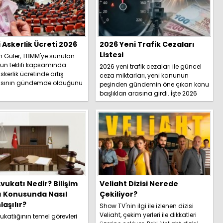
i Askerlik Ücreti 2026
2026 Yeni Trafik Cezaları
Listesi
h Güler, TBMM'ye sunulan
un teklifi kapsamında
2026 yeni trafik cezaları ile güncel
skerlik ücretinde artış
ceza miktarları, yeni kanunun
sının gündemde olduğunu
peşinden gündemin öne çıkan konu
İşte detaylar.....
başlıkları arasına girdi. İşte 2026
yeni trafik ce...
vukatı Nedir? Bilişim
Veliaht Dizisi Nerede
ı Konusunda Nasıl
Çekiliyor?
aşılır?
Show TV'nin ilgi ile izlenen dizisi
Veliaht, çekim yerleri ile dikkatleri
katlığının temel görevleri