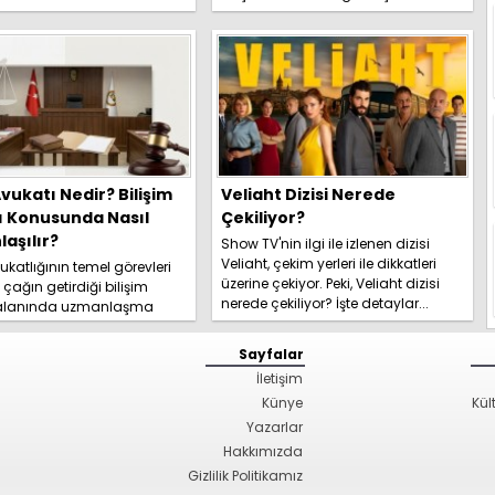
yeni trafik ce...
vukatı Nedir? Bilişim
Veliaht Dizisi Nerede
ı Konusunda Nasıl
Çekiliyor?
aşılır?
Show TV'nin ilgi ile izlenen dizisi
Veliaht, çekim yerleri ile dikkatleri
katlığının temel görevleri
üzerine çekiyor. Peki, Veliaht dizisi
l çağın getirdiği bilişim
nerede çekiliyor? İşte detaylar...
 alanında uzmanlaşma
hakkında kapsamlı
izi hemen inceleyi...
Sayfalar
İletişim
Künye
Kül
Yazarlar
Hakkımızda
Gizlilik Politikamız