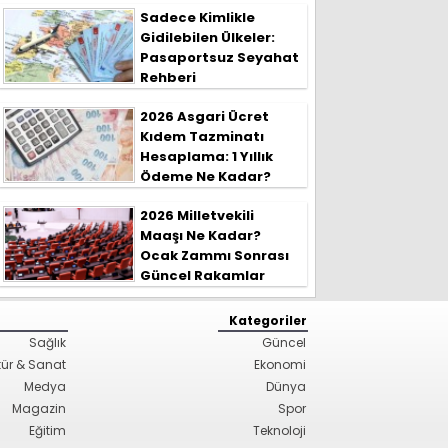
Sadece Kimlikle
Gidilebilen Ülkeler:
Pasaportsuz Seyahat
Rehberi
2026 Asgari Ücret
Kıdem Tazminatı
Hesaplama: 1 Yıllık
Ödeme Ne Kadar?
2026 Milletvekili
Maaşı Ne Kadar?
Ocak Zammı Sonrası
Güncel Rakamlar
Kategoriler
Sağlık
Güncel
tür & Sanat
Ekonomi
Medya
Dünya
Magazin
Spor
Eğitim
Teknoloji