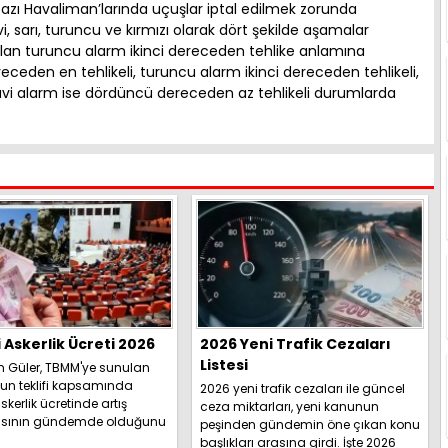
 bazı Havaliman’larında uçuşlar iptal edilmek zorunda
vi, sarı, turuncu ve kırmızı olarak dört şekilde aşamalar
lan turuncu alarm ikinci dereceden tehlike anlamına
eceden en tehlikeli, turuncu alarm ikinci dereceden tehlikeli,
vi alarm ise dördüncü dereceden az tehlikeli durumlarda
i Askerlik Ücreti 2026
2026 Yeni Trafik Cezaları
Listesi
h Güler, TBMM'ye sunulan
un teklifi kapsamında
2026 yeni trafik cezaları ile güncel
skerlik ücretinde artış
ceza miktarları, yeni kanunun
sının gündemde olduğunu
peşinden gündemin öne çıkan konu
İşte detaylar.....
başlıkları arasına girdi. İşte 2026