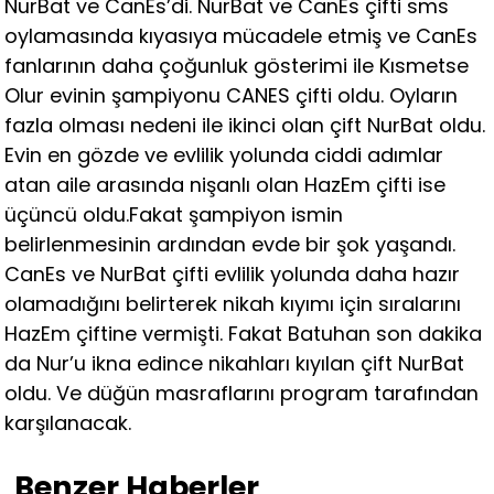
NurBat ve CanEs’di. NurBat ve CanEs çifti sms
oylamasında kıyasıya mücadele etmiş ve CanEs
fanlarının daha çoğunluk gösterimi ile Kısmetse
Olur evinin şampiyonu CANES çifti oldu. Oyların
fazla olması nedeni ile ikinci olan çift NurBat oldu.
Evin en gözde ve evlilik yolunda ciddi adımlar
atan aile arasında nişanlı olan HazEm çifti ise
üçüncü oldu.Fakat şampiyon ismin
belirlenmesinin ardından evde bir şok yaşandı.
CanEs ve NurBat çifti evlilik yolunda daha hazır
olamadığını belirterek nikah kıyımı için sıralarını
HazEm çiftine vermişti. Fakat Batuhan son dakika
da Nur’u ikna edince nikahları kıyılan çift NurBat
oldu. Ve düğün masraflarını program tarafından
karşılanacak.
Benzer Haberler