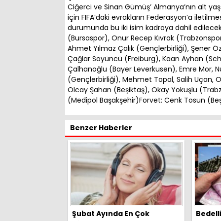
Ciğerci ve Sinan Gümüş’ Almanya’nın alt yaş ka
için FIFA’daki evrakların Federasyon’a iletilm
durumunda bu iki isim kadroya dahil edilecek
(Bursaspor), Onur Recep Kıvrak (Trabzonspo
Ahmet Yılmaz Çalık (Gençlerbirliği), Şener Öz
Çağlar Söyüncü (Freiburg), Kaan Ayhan (Sch
Çalhanoğlu (Bayer Leverkusen), Emre Mor, Nu
(Gençlerbirliği), Mehmet Topal, Salih Uçan
Olcay Şahan (Beşiktaş), Okay Yokuşlu (Tra
(Medipol Başakşehir)Forvet: Cenk Tosun (Beşi
Benzer Haberler
Şubat Ayında En Çok
Bedell