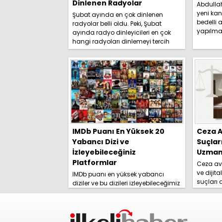
Dinlenen Radyolar
Abdulla
yeni kan
Şubat ayında en çok dinlenen
bedelli a
radyolar belli oldu. Peki, Şubat
yapılma
ayında radyo dinleyicileri en çok
duyurdu. 
hangi radyoları dinlemeyi tercih
etti? İşte detaylar.....
IMDb Puanı En Yüksek 20
Ceza A
Yabancı Dizi ve
Suçlar
İzleyebileceğiniz
Uzmanl
Platformlar
Ceza avu
ve dijita
IMDb puanı en yüksek yabancı
suçları
diziler ve bu dizileri izleyebileceğimiz
yolları 
platformlar izleyici tarafından
rehberim
merakla araştırılmaya başlandı.
İşte detaylar......