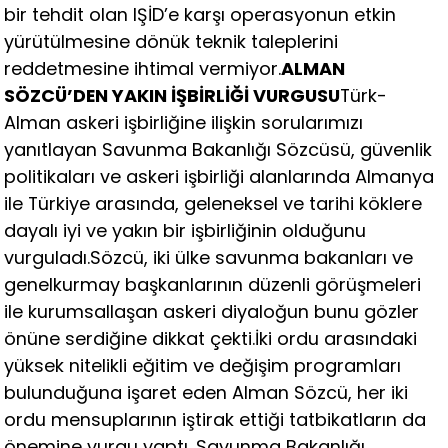
bir tehdit olan IŞİD’e karşı operasyonun etkin
yürütülmesine dönük teknik taleplerini
reddetmesine ihtimal vermiyor.
ALMAN
SÖZCÜ’DEN YAKIN İŞBİRLİĞİ VURGUSU
Türk-
Alman askeri işbirliğine ilişkin sorularımızı
yanıtlayan Savunma Bakanlığı Sözcüsü, güvenlik
politikaları ve askeri işbirliği alanlarında Almanya
ile Türkiye arasında, geleneksel ve tarihi köklere
dayalı iyi ve yakın bir işbirliğinin olduğunu
vurguladı.Sözcü, iki ülke savunma bakanları ve
genelkurmay başkanlarının düzenli görüşmeleri
ile kurumsallaşan askeri diyaloğun bunu gözler
önüne serdiğine dikkat çekti.İki ordu arasındaki
yüksek nitelikli eğitim ve değişim programları
bulunduğuna işaret eden Alman Sözcü, her iki
ordu mensuplarının iştirak ettiği tatbikatların da
önemine vurgu yaptı. Savunma Bakanlığı