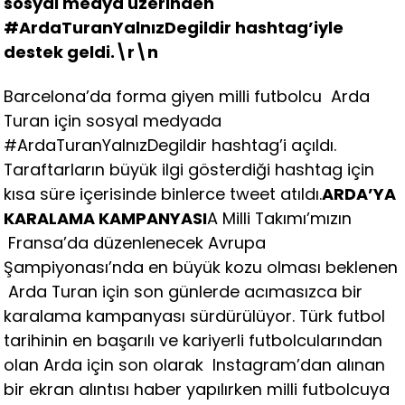
sosyal medya üzerinden
#ArdaTuranYalnızDegildir hashtag’iyle
destek geldi.\r\n
Barcelona’da forma giyen milli futbolcu Arda
Turan için sosyal medyada
#ArdaTuranYalnızDegildir hashtag’i açıldı.
Taraftarların büyük ilgi gösterdiği hashtag için
kısa süre içerisinde binlerce tweet atıldı.
ARDA’YA
KARALAMA KAMPANYASI
A Milli Takımı’mızın
Fransa’da düzenlenecek Avrupa
Şampiyonası’nda en büyük kozu olması beklenen
Arda Turan için son günlerde acımasızca bir
karalama kampanyası sürdürülüyor. Türk futbol
tarihinin en başarılı ve kariyerli futbolcularından
olan Arda için son olarak Instagram’dan alınan
bir ekran alıntısı haber yapılırken milli futbolcuya