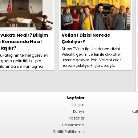
vukatı Nedir? Bilişim
Veliaht Dizisi Nerede
ı Konusunda Nasıl
Çekiliyor?
aşılır?
Show TV'nin ilgi ile izlenen dizisi
Veliaht, çekim yerleri ile dikkatleri
katlığının temel görevleri
üzerine çekiyor. Peki, Veliaht dizisi
l çağın getirdiği bilişim
nerede çekiliyor? İşte detaylar...
 alanında uzmanlaşma
hakkında kapsamlı
izi hemen inceleyi...
Sayfalar
İletişim
Künye
Kül
Yazarlar
Hakkımızda
Gizlilik Politikamız