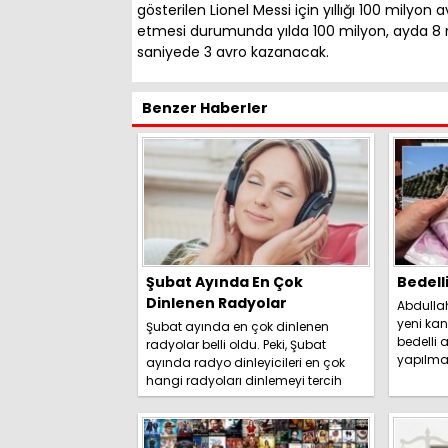
gösterilen Lionel Messi için yıllığı 100 milyon 
etmesi durumunda yılda 100 milyon, ayda 8 m
saniyede 3 avro kazanacak.
Benzer Haberler
Şubat Ayında En Çok
Bedell
Dinlenen Radyolar
Abdulla
yeni kan
Şubat ayında en çok dinlenen
bedelli a
radyolar belli oldu. Peki, Şubat
yapılma
ayında radyo dinleyicileri en çok
duyurdu. 
hangi radyoları dinlemeyi tercih
etti? İşte detaylar.....