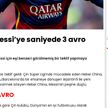
essi’ye saniyede 3 avro
essi için eşi benzeri görülmemiş bir teklif yapmaya
ir teklif geldi. Çin Süper Ligi’nde mücadele eden Hebei China,
du.Barcelona’da bir efsaneye dönüşen Arjantin’li ile yeni
irmek isteyen Hebei China, Messi’nin peşine düştü.
 AVRO
a göre Çin kulübü, Dünya’nın en iyi futbolcusu olarak