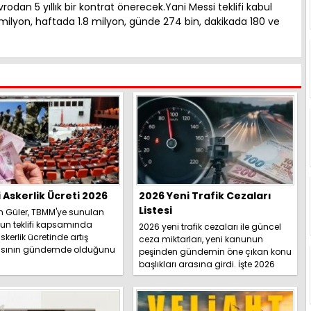
avrodan 5 yıllık bir kontrat önerecek.Yani Messi teklifi kabul
ilyon, haftada 1.8 milyon, günde 274 bin, dakikada 180 ve
i Askerlik Ücreti 2026
2026 Yeni Trafik Cezaları
Listesi
h Güler, TBMM'ye sunulan
un teklifi kapsamında
2026 yeni trafik cezaları ile güncel
skerlik ücretinde artış
ceza miktarları, yeni kanunun
sının gündemde olduğunu
peşinden gündemin öne çıkan konu
İşte detaylar.....
başlıkları arasına girdi. İşte 2026
yeni trafik ce...