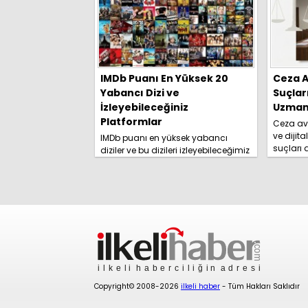
IMDb Puanı En Yüksek 20
Ceza A
Yabancı Dizi ve
Suçlar
İzleyebileceğiniz
Uzmanl
Platformlar
Ceza avu
ve dijita
IMDb puanı en yüksek yabancı
suçları
diziler ve bu dizileri izleyebileceğimiz
yolları 
platformlar izleyici tarafından
rehberim
merakla araştırılmaya başlandı.
İşte detaylar......
Copyright© 2008-2026
ilkeli haber
- Tüm Hakları Saklıdır