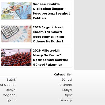
Sadece Kimlikle
Gidilebilen Ülkeler:
Pasaportsuz Seyahat
Rehberi
2026 Asgari Ücret
Kıdem Tazminatı
Hesaplama: 1 Yıllık
Ödeme Ne Kadar?
2026 Milletvekili
Maaşı Ne Kadar?
Ocak Zammı Sonrası
Güncel Rakamlar
Kategoriler
Sağlık
Güncel
tür & Sanat
Ekonomi
Medya
Dünya
Magazin
Spor
Eğitim
Teknoloji