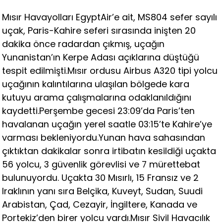
Mısır Havayolları EgyptAir’e ait, MS804 sefer sayılı
uçak, Paris-Kahire seferi sırasında inişten 20
dakika önce radardan çıkmış, uçağın
Yunanistan’ın Kerpe Adası açıklarına düştüğü
tespit edilmişti.Mısır ordusu Airbus A320 tipi yolcu
uçağının kalıntılarına ulaşılan bölgede kara
kutuyu arama çalışmalarına odaklanıldığını
kaydetti.Perşembe gecesi 23:09’da Paris’ten
havalanan uçağın yerel saatle 03:15’te Kahire’ye
varması bekleniyordu.Yunan hava sahasından
çıktıktan dakikalar sonra irtibatın kesildiği uçakta
56 yolcu, 3 güvenlik görevlisi ve 7 mürettebat
bulunuyordu. Uçakta 30 Mısırlı, 15 Fransız ve 2
Iraklının yanı sıra Belçika, Kuveyt, Sudan, Suudi
Arabistan, Çad, Cezayir, İngiltere, Kanada ve
Portekiz’den birer yolcu vardı.Mısır Sivil Havacılık