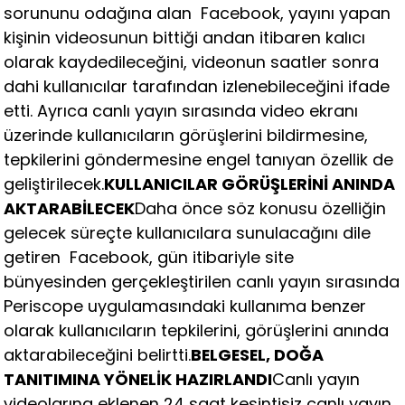
sorununu odağına alan Facebook, yayını yapan
kişinin videosunun bittiği andan itibaren kalıcı
olarak kaydedileceğini, videonun saatler sonra
dahi kullanıcılar tarafından izlenebileceğini ifade
etti. Ayrıca canlı yayın sırasında video ekranı
üzerinde kullanıcıların görüşlerini bildirmesine,
tepkilerini göndermesine engel tanıyan özellik de
geliştirilecek.
KULLANICILAR GÖRÜŞLERİNİ ANINDA
AKTARABİLECEK
Daha önce söz konusu özelliğin
gelecek süreçte kullanıcılara sunulacağını dile
getiren Facebook, gün itibariyle site
bünyesinden gerçekleştirilen canlı yayın sırasında
Periscope uygulamasındaki kullanıma benzer
olarak kullanıcıların tepkilerini, görüşlerini anında
aktarabileceğini belirtti.
BELGESEL, DOĞA
TANITIMINA YÖNELİK HAZIRLANDI
Canlı yayın
videolarına eklenen 24 saat kesintisiz canlı yayın