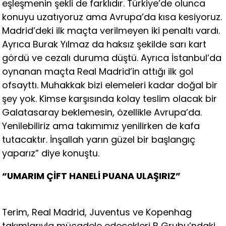
eşleşmenin şekli de farklıdır. Türkiye’de olunca
konuyu uzatıyoruz ama Avrupa’da kısa kesiyoruz.
Madrid’deki ilk maçta verilmeyen iki penaltı vardı.
Ayrıca Burak Yılmaz da haksız şekilde sarı kart
gördü ve cezalı duruma düştü. Ayrıca İstanbul’da
oynanan maçta Real Madrid’in attığı ilk gol
ofsayttı. Muhakkak bizi elemeleri kadar doğal bir
şey yok. Kimse karşısında kolay teslim olacak bir
Galatasaray beklemesin, özellikle Avrupa’da.
Yenilebiliriz ama takımımız yenilirken de kafa
tutacaktır. İnşallah yarın güzel bir başlangıç
yaparız” diye konuştu.
“UMARIM ÇİFT HANELİ PUANA ULAŞIRIZ”
Terim, Real Madrid, Juventus ve Kopenhag
takımlarıyla mücadele edecekleri B Grubu’ndaki