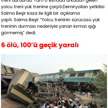
treni durdurdu. Tam o esnada arkadan gelen
yolcu treni yük trenine çarptı.Demiryolları yetkilisi
Saima Beşir kaza ile ilgili bir açıklama
yaptı. Saima Beşir “Yolcu treninin sürücüsü yük
treninin durması nedeniyle yanan kırmızı ışığı
görmemiş” dedi.
6 ölü, 100’ü geçik yaralı