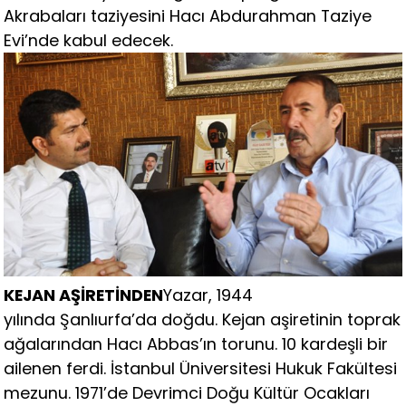
Akrabaları taziyesini Hacı Abdurahman Taziye
Evi’nde kabul edecek.
KEJAN AŞİRETİNDEN
Yazar, 1944
yılında Şanlıurfa’da doğdu. Kejan aşiretinin toprak
ağalarından Hacı Abbas’ın torunu. 10 kardeşli bir
ailenen ferdi. İstanbul Üniversitesi Hukuk Fakültesi
mezunu. 1971’de Devrimci Doğu Kültür Ocakları