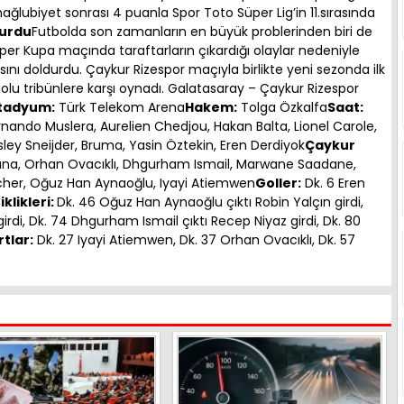
 mağlubiyet sonrası 4 puanla Spor Toto Süper Lig’in 11.sırasında
durdu
Futbolda son zamanların en büyük problerinden biri de
er Kupa maçında taraftarların çıkardığı olaylar nedeniyle
ı doldurdu. Çaykur Rizespor maçıyla birlikte yeni sezonda ilk
dolu tribünlere karşı oynadı. Galatasaray – Çaykur Rizespor
tadyum:
Türk Telekom Arena
Hakem:
Tolga Özkalfa
Saat:
rnando Muslera, Aurelien Chedjou, Hakan Balta, Lionel Carole,
sley Sneijder, Bruma, Yasin Öztekin, Eren Derdiyok
Çaykur
ana, Orhan Ovacıklı, Dhgurham Ismail, Marwane Saadane,
cher, Oğuz Han Aynaoğlu, Iyayi Atiemwen
Goller:
Dk. 6 Eren
klikleri:
Dk. 46 Oğuz Han Aynaoğlu çıktı Robin Yalçın girdi,
rdi, Dk. 74 Dhgurham Ismail çıktı Recep Niyaz girdi, Dk. 80
rtlar:
Dk. 27 Iyayi Atiemwen, Dk. 37 Orhan Ovacıklı, Dk. 57