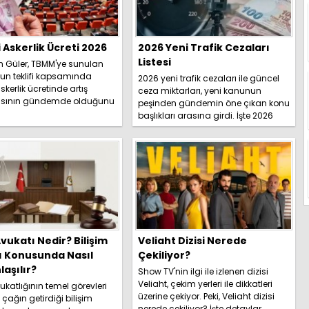
i Askerlik Ücreti 2026
2026 Yeni Trafik Cezaları
Listesi
h Güler, TBMM'ye sunulan
un teklifi kapsamında
2026 yeni trafik cezaları ile güncel
skerlik ücretinde artış
ceza miktarları, yeni kanunun
sının gündemde olduğunu
peşinden gündemin öne çıkan konu
İşte detaylar.....
başlıkları arasına girdi. İşte 2026
yeni trafik ce...
vukatı Nedir? Bilişim
Veliaht Dizisi Nerede
ı Konusunda Nasıl
Çekiliyor?
aşılır?
Show TV'nin ilgi ile izlenen dizisi
Veliaht, çekim yerleri ile dikkatleri
katlığının temel görevleri
üzerine çekiyor. Peki, Veliaht dizisi
l çağın getirdiği bilişim
nerede çekiliyor? İşte detaylar...