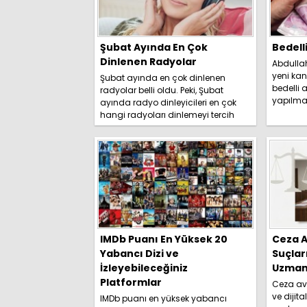
Şubat Ayında En Çok
Bedell
Dinlenen Radyolar
Abdulla
yeni kan
Şubat ayında en çok dinlenen
bedelli a
radyolar belli oldu. Peki, Şubat
yapılma
ayında radyo dinleyicileri en çok
duyurdu. 
hangi radyoları dinlemeyi tercih
etti? İşte detaylar.....
IMDb Puanı En Yüksek 20
Ceza A
Yabancı Dizi ve
Suçlar
İzleyebileceğiniz
Uzmanl
Platformlar
Ceza avu
ve dijita
IMDb puanı en yüksek yabancı