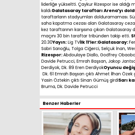
liderliğe yükseltti. Çaykur Rizespor ise aldığı
kaldı.
Galatasaray taraftarı Arena’yı dol
taraftarların stadyumları dolduramaması. Süp
saha kapatma cezası alan Galatasaray cezasın
kez taraftarının karşısına çıkan Galatasaray 
maçını 30 bin taraftar tribünden takip etti.
S
20.30
Yayın:
Lig TV
İlk 11’ler:
Galatasaray:
Fe
Sabri Sarıoğlu, Tolga Ciğerci, Selçuk İnan, We
Rizespor:
Abdoulaye Diallo, Godfrey Obaob
Davide Petrucci, Emrah Başsan, Jakop Jants
Derdiyok, Dk. 89 Eren Derdiyok
Oyuncu değişi
Dk. 61 Emrah Başsan çıktı Ahmet İlhan Özek gi
Yasin Öztekin çıktı Sinan Gümüş girdi
Sarı ka
Bruma, Dk. Davide Petrucci
Benzer Haberler