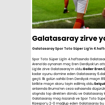
Galatasaray zirve y
Galatasaray Spor Toto Süper Lig’in 4.haf
Spor Toto Süper Lig’in 4.haftasında Galatasar
Arena’da oynanan maç Eren Derdiyok’un attığı 
Lig’de zirve Galatasaray’ın oldu.
Goller Eren 
kadar oyunu domine eden Galatasaray 6.daki
geçti. İlk golün sahibi Eren Derdiyok maçın 89
birlikte maçın skoru tayin edilmiş oldu.
Selçuk
anlarında Bruma’nın ceza sahasında düşürülme
atışında top direkten döndü ve Galatasaray
Galatasaray maçı kazandı ve Spor Toto Süper 
Rizespor’u 2-0 mağlup eden Galatasaray bu sko