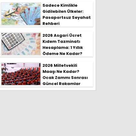
Sadece Kimlikle
Gidilebilen Ülkeler:
Pasaportsuz Seyahat
Rehberi
2026 Asgari Ücret
Kıdem Tazminatı
Hesaplama: 1 Yıllık
Ödeme Ne Kadar?
2026 Milletvekili
Maaşı Ne Kadar?
Ocak Zammı Sonrası
Güncel Rakamlar