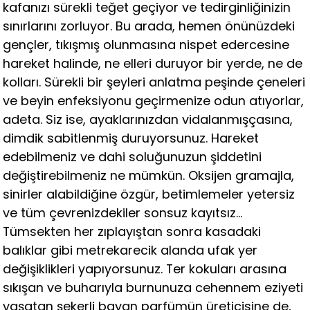
kafanızı sürekli teğet geçiyor ve tedirginliğinizin
sınırlarını zorluyor. Bu arada, hemen önünüzdeki
gençler, tıkışmış olunmasına nispet edercesine
hareket halinde, ne elleri duruyor bir yerde, ne de
kolları. Sürekli bir şeyleri anlatma peşinde çeneleri
ve beyin enfeksiyonu geçirmenize odun atıyorlar,
adeta. Siz ise, ayaklarınızdan vidalanmışçasına,
dimdik sabitlenmiş duruyorsunuz. Hareket
edebilmeniz ve dahi soluğunuzun şiddetini
değiştirebilmeniz ne mümkün. Oksijen gramajla,
sinirler alabildiğine özgür, betimlemeler yetersiz
ve tüm çevrenizdekiler sonsuz kayıtsız…
Tümsekten her zıplayıştan sonra kasadaki
balıklar gibi metrekarecik alanda ufak yer
değişiklikleri yapıyorsunuz. Ter kokuları arasına
sıkışan ve buharıyla burnunuza cehennem eziyeti
yaşatan şekerli bayan parfümün üreticisine de,