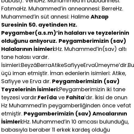
babası): VehbHz. Muhammed’in babaannesi:
FatımaHz. Muhammed’in anneannesi: BerreHz.
Muhammed’in süt annesi: Halime
Ahzap
Suresinin 50. ayetinden Hz.
Peygamber(a.s.m)’in halaları ve teyzelerinin
olduğunu anlıyoruz.
Peygamberimizin (sav)
Halalarının İsimleri:
Hz. Muhammed’in(sav) altı
tane halası vardır.
İsimleri:BeyzâBerraAtikeSafiyyeErvaÜmeyme’dir.B
üçü iman etmiştir. İman edenlerin isimleri: Atike,
Safiyye ve Erva dır.
Peygamberimizin (sav)
Teyzelerinin İsimleri:
Peygamberimizin iki tane
teyzesi vardır.
Ferîda
ve
Fahita
’dır. İkisi de onun
Hz Muhammed’in peygamberliğinden önce vefat
etmiştir.
Peygamberimizin (sav) Amcalarının
İsimleri:
Hz. Muhammed’in 10 amcası bulunduğu,
babasıyla beraber 11 erkek kardeş olduğu