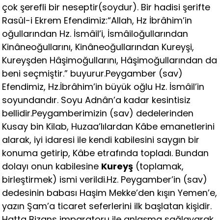
çok şerefli bir neseptir(soydur). Bir hadisi şerifte
Rasûl-i Ekrem Efendimiz:“Allah, Hz İbrâhim’in
oğullarından Hz. İsmâil’i, İsmâiloğullarından
Kinâneoğullarını, Kinâneoğullarından Kureyşi,
Kureyşden Hâşimoğullarını, Hâşimoğullarından da
beni seçmiştir.” buyurur.Peygamber (sav)
Efendimiz, Hz.İbrâhim’in büyük oğlu Hz. İsmâil’in
soyundandır. Soyu Adnân’a kadar kesintisiz
bellidir.Peygamberimizin (sav) dedelerinden
Kusay bin Kilab, Huzaa’lılardan Kâbe emanetlerini
alarak, iyi idaresi ile kendi kabilesini saygın bir
konuma getirip, Kâbe etrafında topladı. Bundan
dolayı onun kabilesine
Kureyş
(toplamak,
birleştirmek) ismi verildi.Hz. Peygamber’in (sav)
dedesinin babası Haşim Mekke’den kışın Yemen’e,
yazın Şam’a ticaret seferlerini ilk başlatan kişidir.
Hatta Bizans imparatoru ile anlaşma sağlayarak