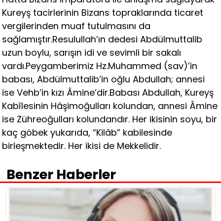
Kureyş tacirlerinin Bizans topraklarında ticaret
vergilerinden muaf tutulmasını da
sağlamıştır.Resulullah’ın dedesi Abdülmuttalib
uzun boylu, sarışın idi ve sevimli bir sakalı
vardı.Peygamberimiz Hz.Muhammed (sav)’in
babası, Abdülmuttalib’in oğlu Abdullah; annesi
ise Vehb’in kızı Âmine’dir.Babası Abdullah, Kureyş
Kabîlesinin Hâşimoğulları kolundan, annesi Âmine
ise Zühreoğulları kolundandır. Her ikisinin soyu, bir
kaç göbek yukarıda, “Kilâb” kabilesinde
birleşmektedir. Her ikisi de Mekkelidir.
Benzer Haberler