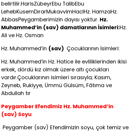
belirtilir.HarisZübeyrEbu TalibEbu
LehebKusemDırarMukavvimHaclHz. HamzaHz.
AbbasPeygamberimizin dayısı yoktur.
Hz.
Muhammed’in (sav) damatlarının İsimleri:
Hz.
Ali ve Hz. Osman
Hz. Muhammed’in
(sav)
Çocuklarının İsimleri:
Hz. Muhammed’in Hz. Hatice ile evliliklerinden ikisi
erkek, dördü kız olmak üzere altı çocukları
vardır.Çocuklarının isimleri sırasıyla; Kasım,
Zeyneb, Rukiyye, Ümmü Gülsüm, Fâtıma ve
Abdullah tır
Peygamber Efendimiz Hz. Muhammed’in
(sav) Soyu
Peygamber (sav) Efendimizin soyu, çok temiz ve