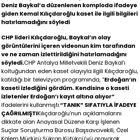
Deniz Baykal’a düzenlenen komploda ifadeye
giden Kemal Kılıçdaroğlu kaset ile ilgili bilgileri
hatırlamadığını söyledi
CHP lideri Kılıçdaroğlu, Baykal’ın olay
görüntülerini içeren videonun kim tarafından
ve ne zaman izlettirildiğini hatırlamadığını
söyledi.
CHP Antalya Milletvekili Deniz Baykal’ı
koltuğundan eden kaset olayıyla ilgili Kılıçdaroğlu,
katıldığı bir televizyon programında, “
Erdoğan’ın
kaseti izlediğini gördüm. Kendisine o kaseti
izletenler Erdoğan’ı kayıt altına alıyor”
ifadelerini kullanmıştı.
“TANIK” SIFATIYLA İFADEYE
ÇAĞRILMIŞTI
Kılıçdaroğlu’nun açıklamalarını
dikkate alan Anayasal Düzene Karşı İşlenen
Suçlar Soruşturma Bürosu Başsavcıvekili, Özel
Kalem Müdürü Şükran Kütükçü’yü arayarak,