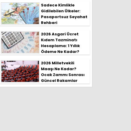
Sadece Kimlikle
Gidilebilen Ülkeler:
Pasaportsuz Seyahat
Rehberi
2026 Asgari Ücret
Kıdem Tazminatı
Hesaplama: 1 Yıllık
Ödeme Ne Kadar?
2026 Milletvekili
Maaşı Ne Kadar?
Ocak Zammı Sonrası
Güncel Rakamlar