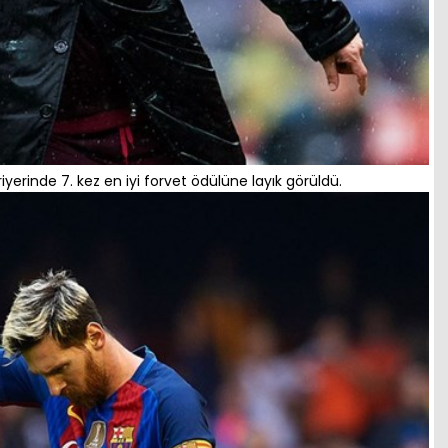
iyerinde 7. kez en iyi forvet ödülüne layık görüldü.