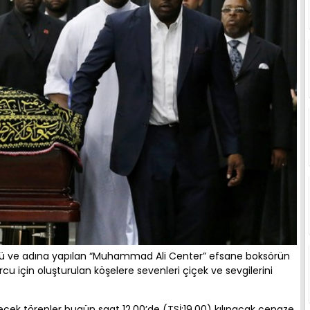
 ve adına yapılan “Muhammad Ali Center” efsane boksörün
rcu için oluşturulan köşelere sevenleri çiçek ve sevgilerini
lecek törenler bugün saat 12.00’de (TSİ:19.00) kılınacak cenaze