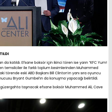
ILDI
 katıldı. Efsane boksör için ikinci tören ise yarın “KFC Yum!
den temsilciler ile farklı toplum kesimlerinden Muhammed
aki törende eski ABD Başkanı Bill Clinton’ın yanı sıra oyuncu
unucusu Bryant Gumbel’ın da konuşma yapacağı belirtildi.
nen güzergahta taşınacak efsane boksör Muhammed Ali, Cave