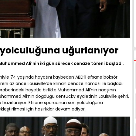
yolculuğuna uğurlanıyor
uhammed Ali’nin iki gün sürecek cenaze töreni başladı.
eniyle 74 yaşında hayatını kaybeden ABD’li efsane boksör
ni az önce Lousiville’de kılınan cenaze namazı ile başladı.
berindeki heyetle birlikte Muhammed Ali’nin naaşının
ammed Ali’nin doğduğu Kentucky eyaletinin Louisville şehri,
ine hazırlanıyor. Efsane sporcunun son yolculuğuna
eştirilmesi için hazırlıklar devam ediyor.