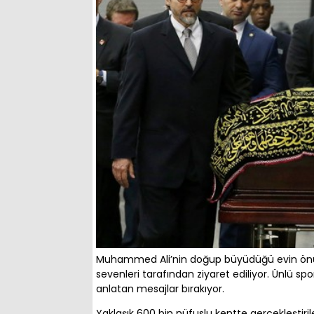
Muhammed Ali’nin doğup büyüdüğü evin önü
sevenleri tarafından ziyaret ediliyor. Ünlü spo
anlatan mesajlar bırakıyor.
Yaklaşık 600 bin nüfuslu kentte gerçekleştiri