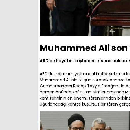
Muhammed Ali son 
ABD’de hayatını kaybeden efsane boksör M
ABD’de, solunum yollarındaki rahatsızlık ned
Muhammed Ali’nin iki gün sürecek cenaze töre
Cumhurbaşkanı Recep Tayyip Erdoğan da bera
hemen önünde saf tutan isimler arasında.Muh
kent tarihinin en önemli törenlerinden biris
uğurlanacağı kentte kusursuz bir tören gerçekl