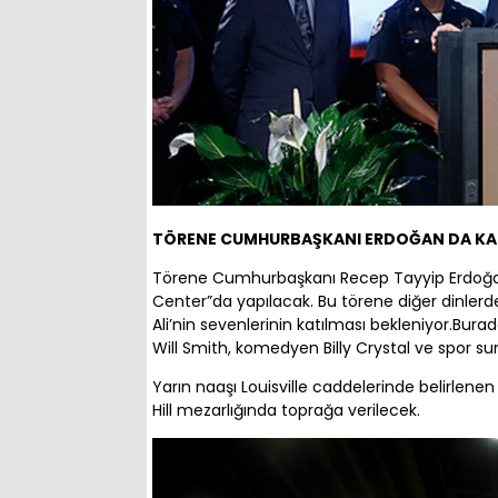
TÖRENE CUMHURBAŞKANI ERDOĞAN DA KAT
Törene Cumhurbaşkanı Recep Tayyip Erdoğan da
Center”da yapılacak. Bu törene diğer dinler
Ali’nin sevenlerinin katılması bekleniyor.Burad
Will Smith, komedyen Billy Crystal ve spor s
Yarın naaşı Louisville caddelerinde belirle
Hill mezarlığında toprağa verilecek.