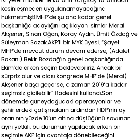
iki yerel mahkeme kararın Yargıtay tarafından
kesinleşmeden uygulanamayacağına
hükmetmişti.MHP’de şu ana kadar genel
başkanlığa adaylığını açıklayan isimler Meral
Akşener, Sinan Oğan, Koray Aydın, Ümit Özdağ ve
Süleyman Sazak.AKP’li bir MYK üyesi, “Şayet
MHP’de mevcut durum devam ederse, (Adalet
Bakanı) Bekir Bozdağ’ın genel başkanlığında
Ekim’de erken seçim bekleyebiliriz. Ancak bir
sürpriz olur ve olası kongrede MHP’de (Meral)
Akşener başa geçerse, o zaman 2019’a kadar
seçimsiz gidilebilir” ifadesini kullandı.Son
dönemde güneydoğudaki operasyonlar ve
şehirlerdeki çatışmaların ardından HDP’nin oy
oranının yüzde 10’un altına düştüğünü savunan
aynı yetkili, bu durumun yapılacak erken bir
seçimle AKP için avantaja dönebileceğini