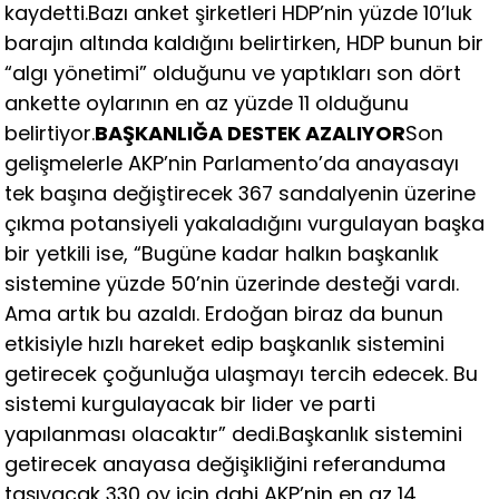
kaydetti.Bazı anket şirketleri HDP’nin yüzde 10’luk
barajın altında kaldığını belirtirken, HDP bunun bir
“algı yönetimi” olduğunu ve yaptıkları son dört
ankette oylarının en az yüzde 11 olduğunu
belirtiyor.
BAŞKANLIĞA DESTEK AZALIYOR
Son
gelişmelerle AKP’nin Parlamento’da anayasayı
tek başına değiştirecek 367 sandalyenin üzerine
çıkma potansiyeli yakaladığını vurgulayan başka
bir yetkili ise, “Bugüne kadar halkın başkanlık
sistemine yüzde 50’nin üzerinde desteği vardı.
Ama artık bu azaldı. Erdoğan biraz da bunun
etkisiyle hızlı hareket edip başkanlık sistemini
getirecek çoğunluğa ulaşmayı tercih edecek. Bu
sistemi kurgulayacak bir lider ve parti
yapılanması olacaktır” dedi.Başkanlık sistemini
getirecek anayasa değişikliğini referanduma
taşıyacak 330 oy için dahi AKP’nin en az 14