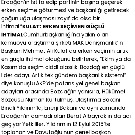
Erdoğan’ın istifa edip partinin başına geçerek
erken seçime götürmesi ve başkanlığı getirecek
çoğunluğa ulaşması zayıf da olsa bir
ihtimal.”
KULAT: ERKEN SEÇİM EN GÜÇLÜ
İHTİMAL
Cumhurbaşkanlığı’na yakın olan
kamuoyu araştırma şirketi MAK Danışmanlık’ın
Başkanı Mehmet Ali Kulat da erken seçimin artık
en güçlü ihtimal olduğunu belirterek, “Ekim ya da
Kasım’da seçim ciddi olasılık. Bozdağ en güçlü
lider adayı. Artık tek gündem başkanlık sistemi”
diye konuştu.AKP’de potansiyel genel başkan
adayları arasında Bozdağ’ın yanısıra, Hükümet
Sözcüsü Numan Kurtulmuş, Ulaştırma Bakanı
Binali Yıldırım’la, Enerji Bakanı ve aynı zamanda
Erdoğan’ın damadı olan Berat Albayrak’ın da adı
geçiyor.Yetkililer, Yıldırım’ın 12 Eylül 2015’te
toplanan ve Davutoğlu’nun genel başkan