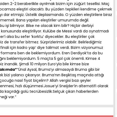
iden 2-2 beraberlikle ayrılmak bizim için züğürt tesellisi. Maç
 Hocamıza eleştiri olacaktı. Bu yüzden tepkileri kendime çekmek
yı dar etmişiz. Üstelik deplasmanda. O yüzden eleştirilere biraz
lmemeli. Bana yapılan eleştiriler umurumda değil.
bu işi bilmiyor. Bilse ne olacak kim bilir? Hiçbir derbiyi
konusunda eleştiriliyor. Kulübe de Messi vardı da oynatmadı
’i alsa bu sefer ‘korktu’ diyecekler. Bu eleştiriler çok
Biz de transfer bitmez. Sürprizlerimiz olabilir. Belirlediğimiz
finali için kadro yap’ diye talimat verdi. Bizim vizyonumuz
performans ben de beklemiyordum. Eren Derdiyok’ta da bu
ını beklemiyordum. 5 maçta 5 gol çok önemli. Kimse 4
z inandık. Şimdi 10 milyon Euro’yla bile kimse bize
takımda”
“Ünal Aysal, Bruma’yı almasaydı Bruma gibi bir
bizi yalancı çıkarıyor. Bruma’nın Beşiktaş maçında attığı
cuğa nasıl fiyat biçelim? Allah vergisi bazı şeyler
nmesi, hızlı düşünmesi.Josue’yi Sneijder’in alternatifi olarak
ikada kaçırdığı golü tecrübesizlik.Selçuk çıkan haberlerden
neği var.”