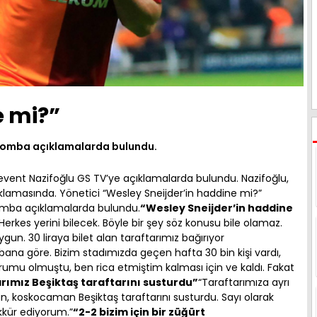
e mi?”
li bomba açıklamalarda bulundu.
Levent Nazifoğlu GS TV’ye açıklamalarda bulundu. Nazifoğlu,
açıklamasında. Yönetici “Wesley Sneijder’in haddine mi?”
 bomba açıklamalarda bulundu.
“Wesley Sneijder’in haddine
rkes yerini bilecek. Böyle bir şey söz konusu bile olamaz.
uygun. 30 liraya bilet alan taraftarımız bağırıyor
 bana göre. Bizim stadımızda geçen hafta 30 bin kişi vardı,
rumu olmuştu, ben rica etmiştim kalması için ve kaldı. Fakat
rımız Beşiktaş taraftarını susturdu”
“Taraftarımıza ayrı
n, koskocaman Beşiktaş taraftarını susturdu. Sayı olarak
kkür ediyorum.”
“2-2 bizim için bir züğürt