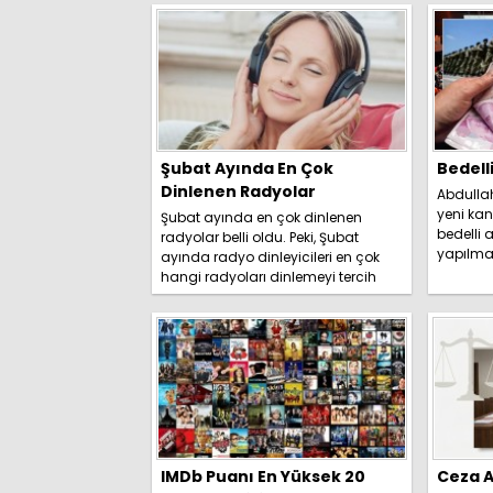
Şubat Ayında En Çok
Bedell
Dinlenen Radyolar
Abdulla
yeni kan
Şubat ayında en çok dinlenen
bedelli a
radyolar belli oldu. Peki, Şubat
yapılma
ayında radyo dinleyicileri en çok
duyurdu. 
hangi radyoları dinlemeyi tercih
etti? İşte detaylar.....
IMDb Puanı En Yüksek 20
Ceza A