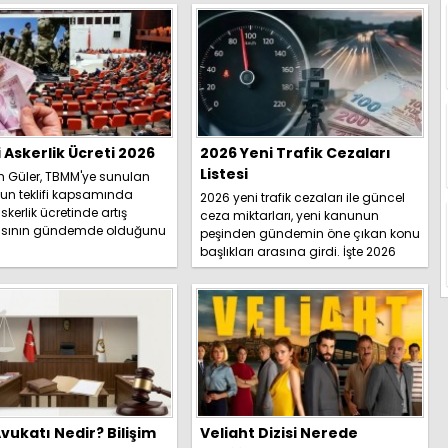
i Askerlik Ücreti 2026
2026 Yeni Trafik Cezaları
Listesi
h Güler, TBMM'ye sunulan
un teklifi kapsamında
2026 yeni trafik cezaları ile güncel
skerlik ücretinde artış
ceza miktarları, yeni kanunun
sının gündemde olduğunu
peşinden gündemin öne çıkan konu
İşte detaylar.....
başlıkları arasına girdi. İşte 2026
yeni trafik ce...
vukatı Nedir? Bilişim
Veliaht Dizisi Nerede