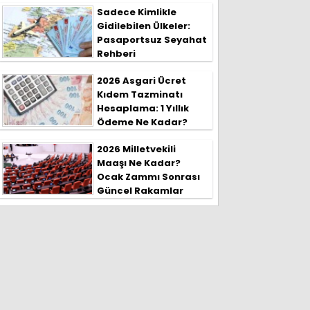
Sadece Kimlikle
Gidilebilen Ülkeler:
Pasaportsuz Seyahat
Rehberi
2026 Asgari Ücret
Kıdem Tazminatı
Hesaplama: 1 Yıllık
Ödeme Ne Kadar?
2026 Milletvekili
Maaşı Ne Kadar?
Ocak Zammı Sonrası
Güncel Rakamlar