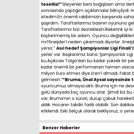
tesellisi”
“İzleyenler beni bağışlasın ama derb
sonrasında yaptığım açıklamalar bilinçliydi.
istedim.En önemli rakibimizin karşısında saha
şaşırdım. Taraftarlarımız basının oyununa ge
Taraftarlarımız bizi desteklesin.Riekerink iyi ki 
kaybetmemiş bir adam. Oyuncu değişiklikleri 
mı?Sneijder’i neden çıkarmadı diyorlar. Sneijder
yersiz.”
Asıl hedef Şampiyonlar Ligi Finali
“
yerler var. Başkanımız bana ‘Şampiyonlar Ligi 
bu.Açıkcası Tolga’dan bu kadar yüksek bir 
kadar önemli bir performansın hemen olacağ
milyon Euro etmez diye Eren’i almadı. Fakat bi
gelmesin.”
“Bruma, Ünal Aysal sayesinde 
oyuncumuz olmayacaktı. Bruma için ne desek 
golü dünyada kaç oyuncu atar. Şimdi biz bu ço
var, Bruma’nın o sürati, durup çabuk hareketle
aldık. Hocanın takdiri farklı olabilir. Son dak
etkilendi. Eski Selçuk olarak bekliyoruz, o yete
Benzer Haberler