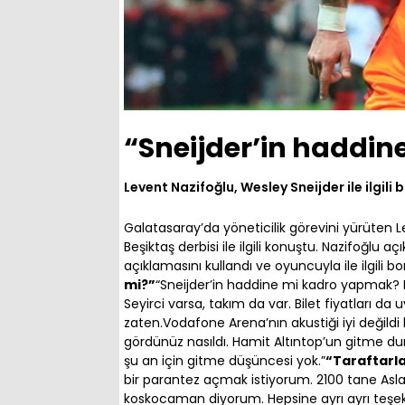
“Sneijder’in haddin
Levent Nazifoğlu, Wesley Sneijder ile ilgi
Galatasaray’da yöneticilik görevini yürüten 
Beşiktaş derbisi ile ilgili konuştu. Nazifoğlu 
açıklamasını kullandı ve oyuncuyla ile ilgili
mi?”
“Sneijder’in haddine mi kadro yapmak? He
Seyirci varsa, takım da var. Bilet fiyatları da 
zaten.Vodafone Arena’nın akustiği iyi değildi
gördünüz nasıldı. Hamit Altıntop’un gitme du
şu an için gitme düşüncesi yok.”
“Taraftarla
bir parantez açmak istiyorum. 2100 tane Asla
koskocaman diyorum. Hepsine ayrı ayrı teşe