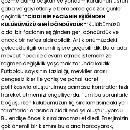
çözme adına başkan ve yönetim kurulunun üstün
çaba ve gayretleriyle beraberce çok zor günler
geçirdik.”
“CİDDİ BİR FACİANIN EŞİĞİNDEN
KULÜBÜMÜZÜ GERİ DÖNDÜRDÜK”
“Kulübümüzü
ciddi bir facianın eşiğinden geri döndürdük ve
ancak bir nefes aldırabildik. Artık önümüzdeki
gelecekle ilgili önemli işlere geçebilirdik. Bu arada
mevcut hoca ile devam etmek istememize
rağmen,değişiklik yaşamak zorunda kaldık.
Futbolcu sayısının fazlalığı, mevkiler arası
dengesizlikler ile yanlış ve pahalı ücret
politikasıyla oluşturulmuş acımasız kontratlar hızlı
hareket etmemizi engelliyordu. Tüm bu sorunlarla
boğuşurken kulübümüzün lig sıralamasındaki yeri
taraftarlar arasında ciddi endişe oluşturuyordu.
Bu endişe öncelik sıralamamızı etkiledi. Enerjimizin
çok önemli bir kısmını bu alana harcayarak,