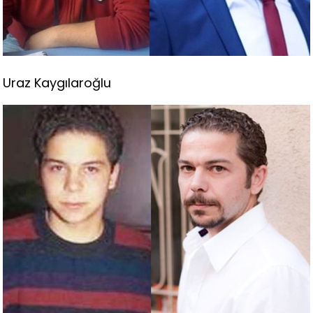
Uraz Kaygılaroğlu