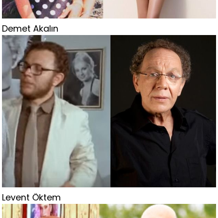
Demet Akalın
Levent Öktem