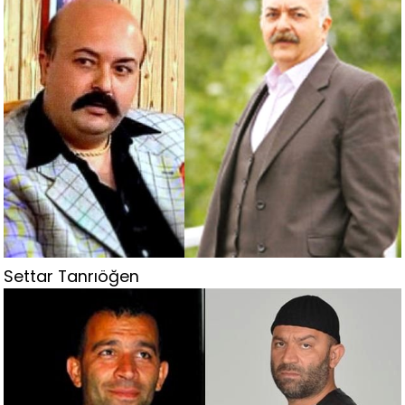
Settar Tanrıöğen