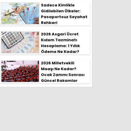
Sadece Kimlikle
Gidilebilen Ülkeler:
Pasaportsuz Seyahat
Rehberi
2026 Asgari Ücret
Kıdem Tazminatı
Hesaplama: 1 Yıllık
Ödeme Ne Kadar?
2026 Milletvekili
Maaşı Ne Kadar?
Ocak Zammı Sonrası
Güncel Rakamlar