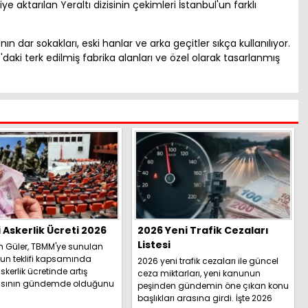
e aktarılan Yeraltı dizisinin çekimleri İstanbul'un farklı
ın dar sokakları, eski hanlar ve arka geçitler sıkça kullanılıyor.
aki terk edilmiş fabrika alanları ve özel olarak tasarlanmış
i Askerlik Ücreti 2026
2026 Yeni Trafik Cezaları
Listesi
h Güler, TBMM'ye sunulan
un teklifi kapsamında
2026 yeni trafik cezaları ile güncel
skerlik ücretinde artış
ceza miktarları, yeni kanunun
sının gündemde olduğunu
peşinden gündemin öne çıkan konu
İşte detaylar.....
başlıkları arasına girdi. İşte 2026