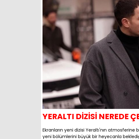
YERALTI DİZİSİ NEREDE Ç
Ekranların yeni dizisi Yeraltı'nın atmosferine
yeni bölümlerini büyük bir heyecanla beklediğ