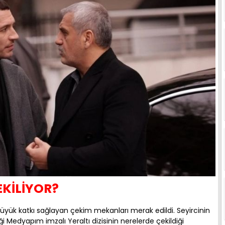
EKİLİYOR?
 büyük katkı sağlayan çekim mekanları merak edildi. Seyircinin
i Medyapım imzalı Yeraltı dizisinin nerelerde çekildiği