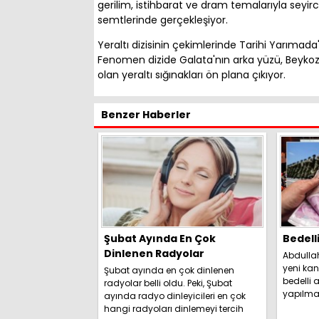
gerilim, istihbarat ve dram temalarıyla seyirciy
semtlerinde gerçekleşiyor.
Yeraltı dizisinin çekimlerinde Tarihi Yarımada'n
Fenomen dizide Galata'nın arka yüzü, Beykoz'd
olan yeraltı sığınakları ön plana çıkıyor.
Benzer Haberler
Şubat Ayında En Çok
Bedell
Dinlenen Radyolar
Abdulla
yeni kan
Şubat ayında en çok dinlenen
bedelli a
radyolar belli oldu. Peki, Şubat
yapılma
ayında radyo dinleyicileri en çok
duyurdu. 
hangi radyoları dinlemeyi tercih