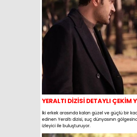
YERALTI DİZİSİ DETAYLI ÇEKİM Y
İki erkek arasında kalan güzel ve güçlü bir ka
edinen Yeraltı dizisi, suç dünyasının gölgesin
izleyici ile buluşturuyor.