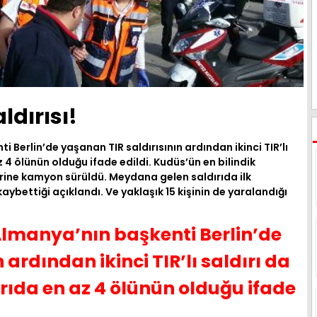
aldırısı!
Berlin’de yaşanan TIR saldırısının ardından ikinci TIR’lı
z 4 ölünün olduğu ifade edildi. Kudüs’ün en bilindik
rine kamyon sürüldü. Meydana gelen saldırıda ilk
kaybettiği açıklandı. Ve yaklaşık 15 kişinin de yaralandığı
Almanya’nın başkenti Berlin’de
ardından ikinci TIR’lı saldırı da
rıda en az 4 ölünün olduğu ifade