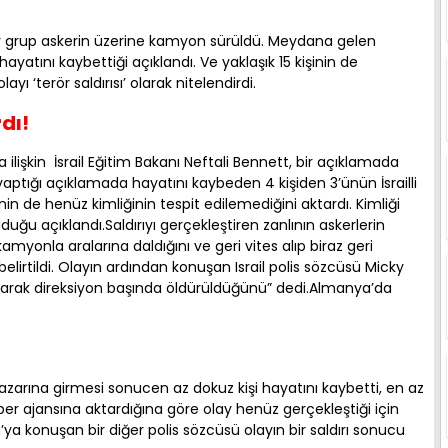
bir grup askerin üzerine kamyon sürüldü. Meydana gelen
 hayatını kaybettiği açıklandı. Ve yaklaşık 15 kişinin de
olayı ‘terör saldırısı’ olarak nitelendirdi.
dı!
ya ilişkin İsrail Eğitim Bakanı Neftali Bennett, bir açıklamada
 yaptığı açıklamada hayatını kaybeden 4 kişiden 3’ünün İsrailli
n de henüz kimliğinin tespit edilemediğini aktardı. Kimliği
duğu açıklandı.Saldırıyı gerçekleştiren zanlının askerlerin
amyonla aralarına daldığını ve geri vites alıp biraz geri
lirtildi. Olayın ardından konuşan Israil polis sözcüsü Micky
rularak direksiyon başında öldürüldüğünü” dedi.Almanya’da
pazarına girmesi sonucen az dokuz kişi hayatını kaybetti, en az
aber ajansına aktardığına göre olay henüz gerçekleştiği için
ya konuşan bir diğer polis sözcüsü olayın bir saldırı sonucu