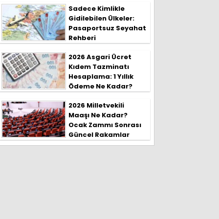
Sadece Kimlikle
Gidilebilen Ülkeler:
Pasaportsuz Seyahat
Rehberi
2026 Asgari Ücret
Kıdem Tazminatı
Hesaplama: 1 Yıllık
Ödeme Ne Kadar?
2026 Milletvekili
Maaşı Ne Kadar?
Ocak Zammı Sonrası
Güncel Rakamlar