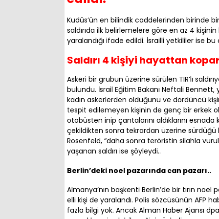
Kudüs’ün en bilindik caddelerinden birinde 
saldırıda ilk belirlemelere göre en az 4 kişinin
yaralandığı ifade edildi. İsrailli yetkililer ise bu 
Saldırı 4 kişiyi hayattan kopar
Askeri bir grubun üzerine sürülen TIR’lı saldırı
bulundu. İsrail Eğitim Bakanı Neftali Bennett,
kadın askerlerden olduğunu ve dördüncü kişini
tespit edilemeyen kişinin de genç bir erkek ol
otobüsten inip çantalarını aldıklarını esnada k
çekildikten sonra tekrardan üzerine sürdüğü be
Rosenfeld, “daha sonra teröristin silahla vu
yaşanan saldırı ise şöyleydi..
Berlin’deki noel pazarında can pazarı..
Almanya’nın başkenti Berlin’de bir tırın noel 
elli kişi de yaralandı. Polis sözcüsünün AFP h
fazla bilgi yok. Ancak Alman Haber Ajansı dpa’