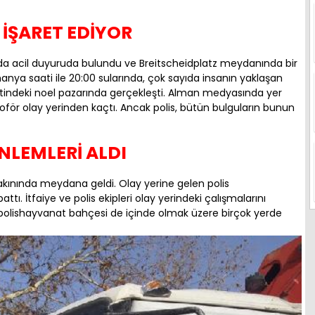
 İŞARET EDİYOR
nda acil duyuruda bulundu ve Breitscheidplatz meydanında bir
anya saati ile 20:00 sularında, çok sayıda insanın yaklaşan
mtindeki noel pazarında gerçekleşti. Alman medyasında yer
 şoför olay yerinden kaçtı. Ancak polis, bütün bulguların bunun
NLEMLERİ ALDI
yakınında meydana geldi. Olay yerine gelen polis
ı. İtfaiye ve polis ekipleri olay yerindeki çalışmalarını
in polishayvanat bahçesi de içinde olmak üzere birçok yerde