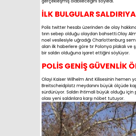
gerçekleşmiş olabileceğini söyledi.
İLK BULGULAR SALDIRIYA
Polis twitter hesabı üzerinden de olay hakkı
tırın sebep olduğu olaydan bahsetti.Olay Alm
noel vesilesiyle uğradığı Charlottenburg se
alan ilk haberlere göre tır Polonya plakalı ve
bir saldırı olduğuna işaret ettiğini söylüyor.
POLİS GENİŞ GÜVENLİK Ö
Olayi Kaiser Wilhelm Anıt Kilisesinin hemen 
Breitscheidplatz meydanını büyük ölçüde kapatt
sürdürüyor. Saldırı ihtimali büyük olduğu iç
olası yeni saldırılara karşı nöbet tutuyor.