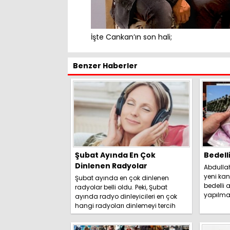
İşte Cankan’ın son hali;
Benzer Haberler
Şubat Ayında En Çok
Bedell
Dinlenen Radyolar
Abdulla
yeni kan
Şubat ayında en çok dinlenen
bedelli a
radyolar belli oldu. Peki, Şubat
yapılma
ayında radyo dinleyicileri en çok
duyurdu. 
hangi radyoları dinlemeyi tercih
etti? İşte detaylar.....