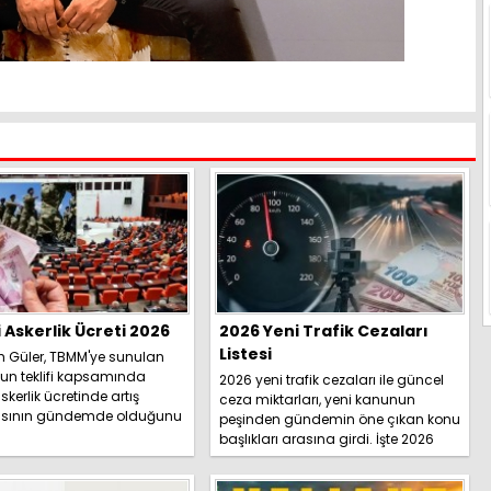
i Askerlik Ücreti 2026
2026 Yeni Trafik Cezaları
Listesi
h Güler, TBMM'ye sunulan
un teklifi kapsamında
2026 yeni trafik cezaları ile güncel
skerlik ücretinde artış
ceza miktarları, yeni kanunun
sının gündemde olduğunu
peşinden gündemin öne çıkan konu
İşte detaylar.....
başlıkları arasına girdi. İşte 2026
yeni trafik ce...