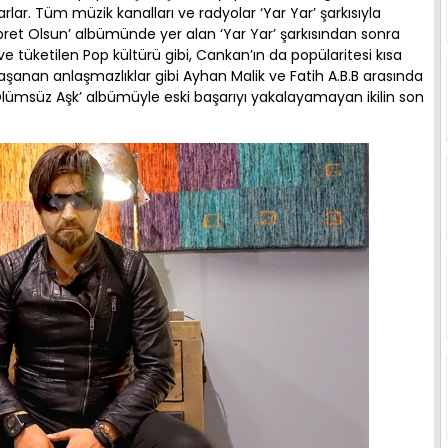
larlar. Tüm müzik kanalları ve radyolar ‘Yar Yar’ şarkısıyla
İbret Olsun’ albümünde yer alan ‘Yar Yar’ şarkısından sonra
ve tüketilen Pop kültürü gibi, Cankan’ın da popülaritesi kısa
nan anlaşmazlıklar gibi Ayhan Malik ve Fatih A.B.B arasında
 ‘Ölümsüz Aşk’ albümüyle eski başarıyı yakalayamayan ikilin son