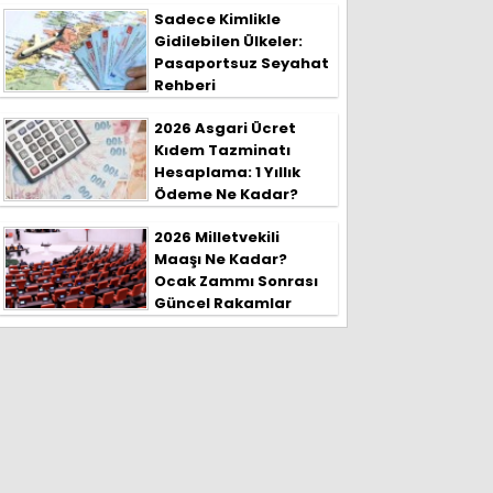
Sadece Kimlikle
Gidilebilen Ülkeler:
Pasaportsuz Seyahat
Rehberi
2026 Asgari Ücret
Kıdem Tazminatı
Hesaplama: 1 Yıllık
Ödeme Ne Kadar?
2026 Milletvekili
Maaşı Ne Kadar?
Ocak Zammı Sonrası
Güncel Rakamlar