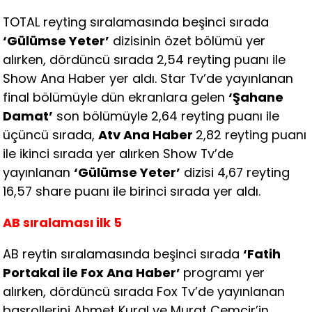
TOTAL reyting sıralamasında beşinci sırada
‘Gülümse Yeter’
dizisinin özet bölümü yer
alırken, dördüncü sırada 2,54 reyting puanı ile
Show Ana Haber yer aldı. Star Tv’de yayınlanan
final bölümüyle dün ekranlara gelen
‘Şahane
Damat’
son bölümüyle 2,64 reyting puanı ile
üçüncü sırada,
Atv Ana Haber
2,82 reyting puanı
ile ikinci sırada yer alırken Show Tv’de
yayınlanan
‘Gülümse Yeter’
dizisi 4,67 reyting
16,57 share puanı ile birinci sırada yer aldı.
AB sıralaması ilk 5
AB reytin sıralamasında beşinci sırada
‘Fatih
Portakal ile Fox Ana Haber’
programı yer
alırken, dördüncü sırada Fox Tv’de yayınlanan
başrollerini Ahmet Kural ve Murat Cemcir’in