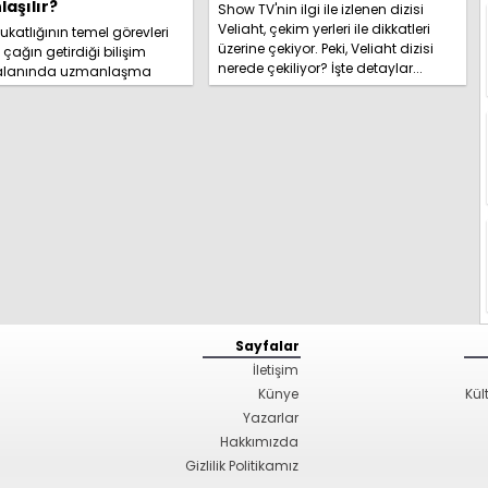
aşılır?
Show TV'nin ilgi ile izlenen dizisi
Veliaht, çekim yerleri ile dikkatleri
katlığının temel görevleri
üzerine çekiyor. Peki, Veliaht dizisi
l çağın getirdiği bilişim
nerede çekiliyor? İşte detaylar...
 alanında uzmanlaşma
hakkında kapsamlı
izi hemen inceleyi...
Sayfalar
İletişim
Künye
Kül
Yazarlar
Hakkımızda
Gizlilik Politikamız