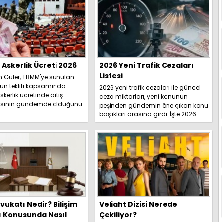
i Askerlik Ücreti 2026
2026 Yeni Trafik Cezaları
Listesi
h Güler, TBMM'ye sunulan
un teklifi kapsamında
2026 yeni trafik cezaları ile güncel
skerlik ücretinde artış
ceza miktarları, yeni kanunun
sının gündemde olduğunu
peşinden gündemin öne çıkan konu
İşte detaylar.....
başlıkları arasına girdi. İşte 2026
yeni trafik ce...
vukatı Nedir? Bilişim
Veliaht Dizisi Nerede
ı Konusunda Nasıl
Çekiliyor?