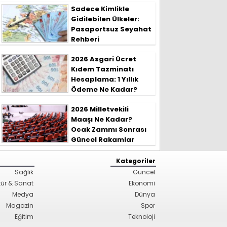
Sadece Kimlikle
Gidilebilen Ülkeler:
Pasaportsuz Seyahat
Rehberi
2026 Asgari Ücret
Kıdem Tazminatı
Hesaplama: 1 Yıllık
Ödeme Ne Kadar?
2026 Milletvekili
Maaşı Ne Kadar?
Ocak Zammı Sonrası
Güncel Rakamlar
Kategoriler
Sağlık
Güncel
tür & Sanat
Ekonomi
Medya
Dünya
Magazin
Spor
Eğitim
Teknoloji