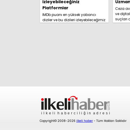
İzleyebileceğiniz
Uzmanl
Platformlar
Ceza avu
ve dijita
IMDb puanı en yüksek yabancı
suçları
diziler ve bu dizileri izleyebileceğimiz
yolları 
platformlar izleyici tarafından
rehberim
merakla araştırılmaya başlandı.
İşte detaylar......
Copyright© 2008-2026
ilkeli haber
- Tüm Hakları Saklıdır