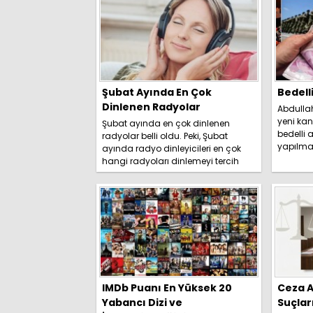
Şubat Ayında En Çok
Bedell
Dinlenen Radyolar
Abdulla
yeni kan
Şubat ayında en çok dinlenen
bedelli a
radyolar belli oldu. Peki, Şubat
yapılma
ayında radyo dinleyicileri en çok
duyurdu. 
hangi radyoları dinlemeyi tercih
etti? İşte detaylar.....
IMDb Puanı En Yüksek 20
Ceza A
Yabancı Dizi ve
Suçlar