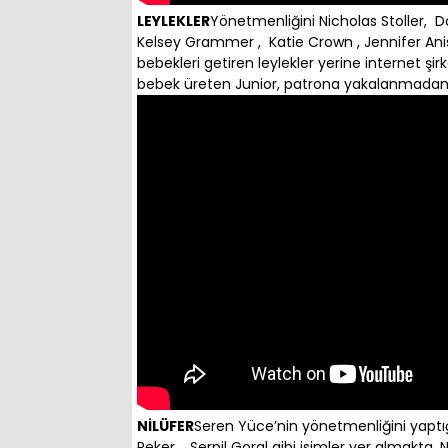
LEYLEKLER
Yönetmenliğini Nicholas Stoller, 
Kelsey Grammer , Katie Crown , Jennifer Anist
bebekleri getiren leylekler yerine internet şirke
bebek üreten Junior, patrona yakalanmadan bu
NİLÜFER
Seren Yüce’nin yönetmenliğini yaptığ
Peker , Serpil Goral gibi isimler yer almakta