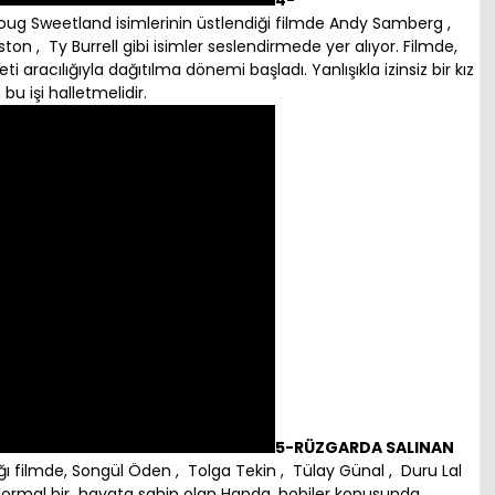
4-
Doug Sweetland isimlerinin üstlendiği filmde Andy Samberg ,
on , Ty Burrell gibi isimler seslendirmede yer alıyor. Filmde,
ti aracılığıyla dağıtılma dönemi başladı. Yanlışıkla izinsiz bir kız
 işi halletmelidir.
5-RÜZGARDA SALINAN
ı filmde, Songül Öden , Tolga Tekin , Tülay Günal , Duru Lal
. Normal bir hayata sahip olan Handa, hobiler konusunda