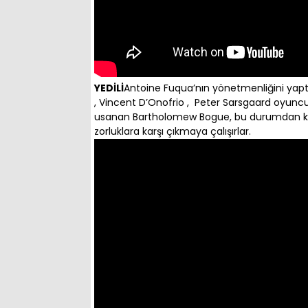
YEDİLİ
Antoine Fuqua’nın yönetmenliğini yapt
, Vincent D’Onofrio , Peter Sarsgaard oyunc
usanan Bartholomew Bogue, bu durumdan kurt
zorluklara karşı çıkmaya çalışırlar.