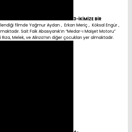
3-İKİMİZE BİR
tlendiği filmde Yağmur Aydan , Erkan Meriç , Köksal Engür ,
lmaktadır. Sait Faik Abasıyanık’ın “Medar-ı Maişet Motoru”
 Rıza, Melek, ve Alirıza’nın diğer çocukları yer almaktadır.