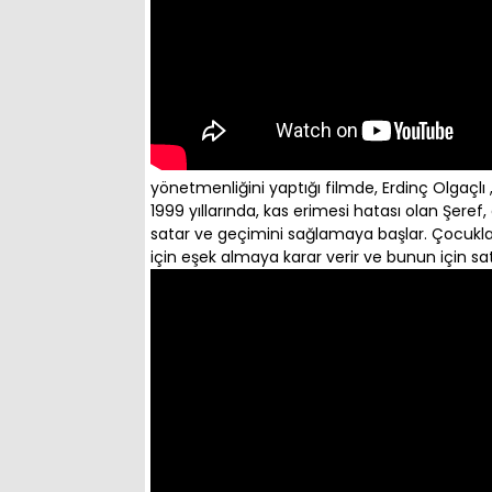
yönetmenliğini yaptığı filmde, Erdinç Olgaçlı 
1999 yıllarında, kas erimesi hatası olan Şeref,
satar ve geçimini sağlamaya başlar. Çocuklar
için eşek almaya karar verir ve bunun için satı