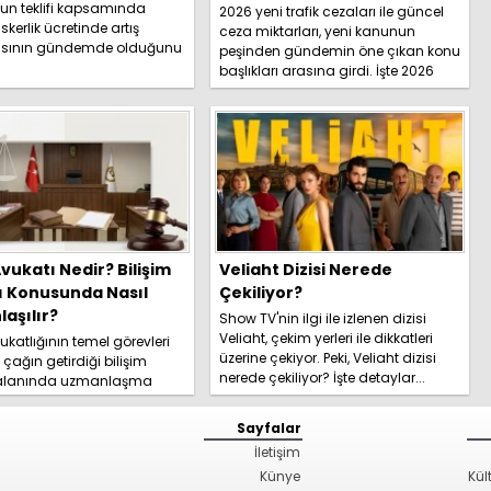
un teklifi kapsamında
2026 yeni trafik cezaları ile güncel
skerlik ücretinde artış
ceza miktarları, yeni kanunun
sının gündemde olduğunu
peşinden gündemin öne çıkan konu
İşte detaylar.....
başlıkları arasına girdi. İşte 2026
yeni trafik ce...
vukatı Nedir? Bilişim
Veliaht Dizisi Nerede
ı Konusunda Nasıl
Çekiliyor?
aşılır?
Show TV'nin ilgi ile izlenen dizisi
Veliaht, çekim yerleri ile dikkatleri
katlığının temel görevleri
üzerine çekiyor. Peki, Veliaht dizisi
l çağın getirdiği bilişim
nerede çekiliyor? İşte detaylar...
 alanında uzmanlaşma
hakkında kapsamlı
izi hemen inceleyi...
Sayfalar
İletişim
Künye
Kül