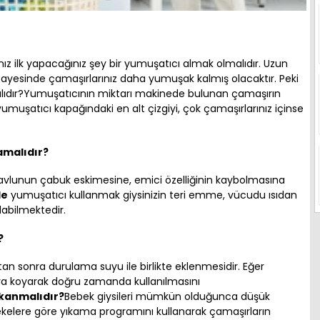
nız ilk yapacağınız şey bir yumuşatıcı almak olmalıdır. Uzun
yesinde çamaşırlarınız daha yumuşak kalmış olacaktır. Peki
lıdır?Yumuşatıcının miktarı makinede bulunan çamaşırın
çin yumuşatıcı kapağındaki en alt çizgiyi, çok çamaşırlarınız içinse
amalıdır?
vlunun çabuk eskimesine, emici özelliğinin kaybolmasına
de
yumuşatıcı kullanmak giysinizin teri emme, vücudu ısıdan
labilmektedir.
?
n sonra durulama suyu ile birlikte eklenmesidir. Eğer
ya koyarak doğru zamanda kullanılmasını
ıkanmalıdır?
Bebek giysileri mümkün olduğunca düşük
lekelere göre yıkama programını kullanarak çamaşırların