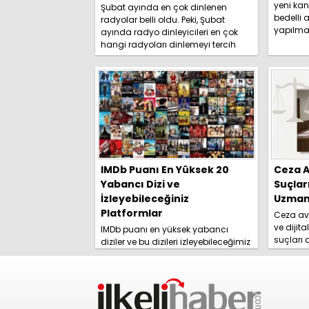
yeni kan
Şubat ayında en çok dinlenen
bedelli a
radyolar belli oldu. Peki, Şubat
yapılma
ayında radyo dinleyicileri en çok
duyurdu. 
hangi radyoları dinlemeyi tercih
etti? İşte detaylar.....
IMDb Puanı En Yüksek 20
Ceza A
Yabancı Dizi ve
Suçlar
İzleyebileceğiniz
Uzmanl
Platformlar
Ceza avu
ve dijita
IMDb puanı en yüksek yabancı
suçları
diziler ve bu dizileri izleyebileceğimiz
yolları 
platformlar izleyici tarafından
rehberim
merakla araştırılmaya başlandı.
İşte detaylar......