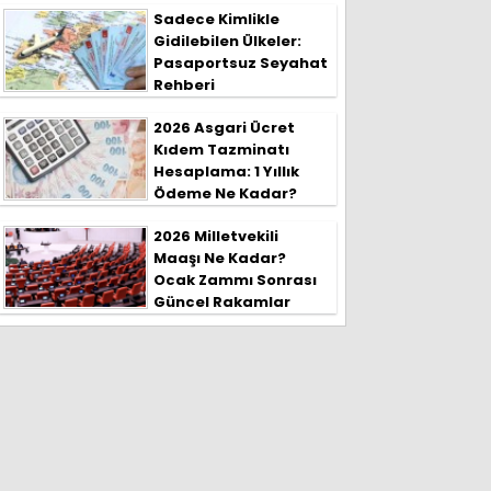
Sadece Kimlikle
Gidilebilen Ülkeler:
Pasaportsuz Seyahat
Rehberi
2026 Asgari Ücret
Kıdem Tazminatı
Hesaplama: 1 Yıllık
Ödeme Ne Kadar?
2026 Milletvekili
Maaşı Ne Kadar?
Ocak Zammı Sonrası
Güncel Rakamlar