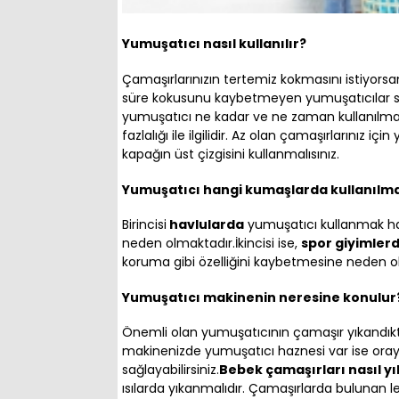
Yumuşatıcı nasıl kullanılır?
Çamaşırlarınızın tertemiz kokmasını istiyorsa
süre kokusunu kaybetmeyen yumuşatıcılar sa
yumuşatıcı ne kadar ve ne zaman kullanılma
fazlalığı ile ilgilidir. Az olan çamaşırlarınız i
kapağın üst çizgisini kullanmalısınız.
Yumuşatıcı hangi kumaşlarda kullanılm
Birincisi
havlularda
yumuşatıcı kullanmak ha
neden olmaktadır.İkincisi ise,
spor giyimler
koruma gibi özelliğini kaybetmesine neden o
Yumuşatıcı makinenin neresine konulur
Önemli olan yumuşatıcının çamaşır yıkandıkta
makinenizde yumuşatıcı haznesi var ise ora
sağlayabilirsiniz.
Bebek çamaşırları nasıl y
ısılarda yıkanmalıdır. Çamaşırlarda bulunan 