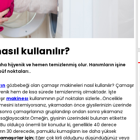
sıl kullanılır?
ha hijyenik ve hemen temizlenmiş olur. Hanımların işine
üf noktaları..
ın
gözbebeği olan çamaşır makineleri nasıl kullanılır? Çamaşır
yenik hem de kısa sürede temizlenmiş olmaktadır. İşte
şır
makinesı
kullanımının püf noktaları sizlerle…Öncelikle
mesini istemiyorsanız, yıkamadan önce giysilerinizin üzerinde
sonra çamaşırlarınızı gruplandırıp ondan sonra yıkamanız
ı sağlayacaktır.Örneğin, giysinin üzerindeki bulunan etikette
. Bu oldukça önemli bir konudur ki, genellikle 40 derece
ların 30 derecede, pamuklu kumaşların ise daha yüksek
çamaşırlar için;
Eğer çok kirli olduğunu düşündüğünüz veya