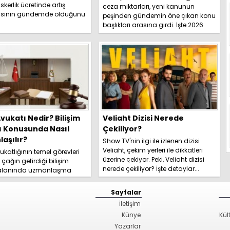
skerlik ücretinde artış
ceza miktarları, yeni kanunun
sının gündemde olduğunu
peşinden gündemin öne çıkan konu
İşte detaylar.....
başlıkları arasına girdi. İşte 2026
yeni trafik ce...
vukatı Nedir? Bilişim
Veliaht Dizisi Nerede
ı Konusunda Nasıl
Çekiliyor?
aşılır?
Show TV'nin ilgi ile izlenen dizisi
Veliaht, çekim yerleri ile dikkatleri
katlığının temel görevleri
üzerine çekiyor. Peki, Veliaht dizisi
l çağın getirdiği bilişim
nerede çekiliyor? İşte detaylar...
 alanında uzmanlaşma
hakkında kapsamlı
izi hemen inceleyi...
Sayfalar
İletişim
Künye
Kül
Yazarlar