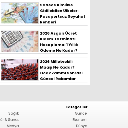
Sadece Kimlikle
Gidilebilen Ülkeler:
Pasaportsuz Seyahat
Rehberi
2026 Asgari Ücret
Kıdem Tazminatı
Hesaplama: 1 Yıllık
Ödeme Ne Kadar?
2026 Milletvekili
Maaşı Ne Kadar?
Ocak Zammı Sonrası
Güncel Rakamlar
Kategoriler
Sağlık
Güncel
tür & Sanat
Ekonomi
Medya
Dünya