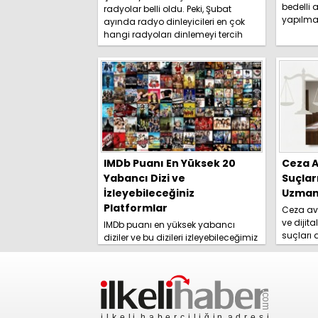
bedelli a
radyolar belli oldu. Peki, Şubat
yapılma
ayında radyo dinleyicileri en çok
duyurdu. 
hangi radyoları dinlemeyi tercih
etti? İşte detaylar.....
IMDb Puanı En Yüksek 20
Ceza A
Yabancı Dizi ve
Suçlar
İzleyebileceğiniz
Uzmanl
Platformlar
Ceza avu
ve dijita
IMDb puanı en yüksek yabancı
suçları
diziler ve bu dizileri izleyebileceğimiz
yolları 
platformlar izleyici tarafından
rehberim
merakla araştırılmaya başlandı.
İşte detaylar......