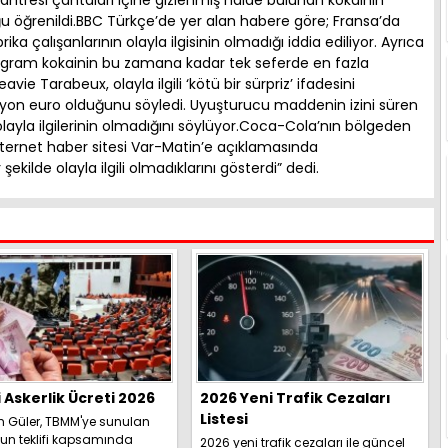
u öğrenildi.BBC Türkçe’de yer alan habere göre; Fransa’da
ika çalışanlarının olayla ilgisinin olmadığı iddia ediliyor. Ayrıca
logram kokainin bu zamana kadar tek seferde en fazla
ie Tarabeux, olayla ilgili ‘kötü bir sürpriz’ ifadesini
ilyon euro olduğunu söyledi. Uyuşturucu maddenin izini süren
n olayla ilgilerinin olmadığını söylüyor.Coca-Cola’nın bölgeden
ternet haber sitesi Var-Matin’e açıklamasında
şekilde olayla ilgili olmadıklarını gösterdi” dedi.
i Askerlik Ücreti 2026
2026 Yeni Trafik Cezaları
Listesi
h Güler, TBMM'ye sunulan
un teklifi kapsamında
2026 yeni trafik cezaları ile güncel