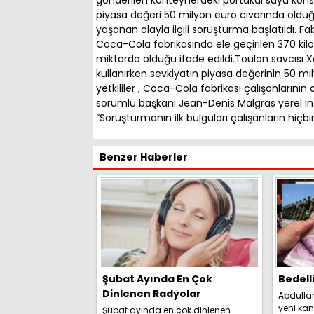
piyasa değeri 50 milyon euro civarında olduğ
yaşanan olayla ilgili soruşturma başlatıldı. Fabr
Coca-Cola fabrikasında ele geçirilen 370 ki
miktarda olduğu ifade edildi.Toulon savcısı Xeav
kullanırken sevkiyatın piyasa değerinin 50 m
yetkililer , Coca-Cola fabrikası çalışanlarını
sorumlu başkanı Jean-Denis Malgras yerel in
“Soruşturmanın ilk bulguları çalışanların hiçbir 
Benzer Haberler
Şubat Ayında En Çok
Bedell
Dinlenen Radyolar
Abdulla
yeni kan
Şubat ayında en çok dinlenen