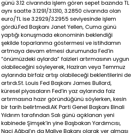
günü 3.12 civarında işlem gören sepet bazında TL
aynı saatte 3.1291/3.1310, 3.2850 civarında olan
euro/TL ise 3.2929/3.2955 seviyesinde işlem
gördü.Fed Başkanı Janet Yellen, Cuma günü
yaptığı konuşmada ekonominin beklendiği
şekilde toparlanma göstermesi ve istihdamın
artmaya devam etmesi durumunda Fed’in
“önümüzdeki aylarda” faizleri artırmasının uygun
olabileceğini söyleyerek, Haziran veya Temmuz
aylarında birfaiz artışı olabileceği beklentilerini de
artırdı.St. Louis Fed Başkanı James Bullard,
küresel piyasaların Fed’in yaz aylarında faiz
artırmasına hazır göründüğünü söylerken, kesin
bir tarih belirtmedi.AK Parti Genel Başkanı Binali
Yıldırım tarafından Salı günü açıklanan yeni
kabinede Şimşek’in yine Başbakan Yardımcısı,
Naci Ağbal’ın da Maliye Bakanı olarak yer alması