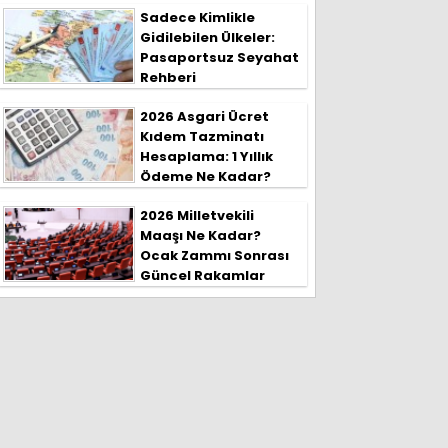
Sadece Kimlikle
Gidilebilen Ülkeler:
Pasaportsuz Seyahat
Rehberi
2026 Asgari Ücret
Kıdem Tazminatı
Hesaplama: 1 Yıllık
Ödeme Ne Kadar?
2026 Milletvekili
Maaşı Ne Kadar?
Ocak Zammı Sonrası
Güncel Rakamlar