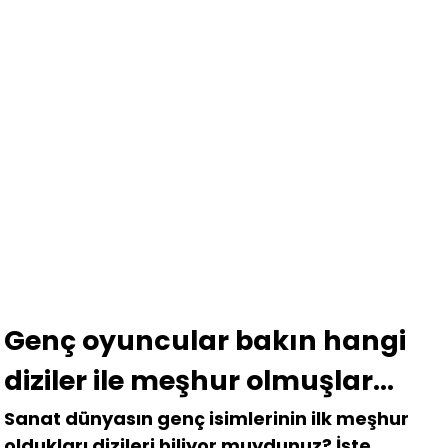
Genç oyuncular bakın hangi
diziler ile meşhur olmuşlar…
Sanat dünyasın genç isimlerinin ilk meşhur
oldukları dizileri biliyor muydunuz? İşte