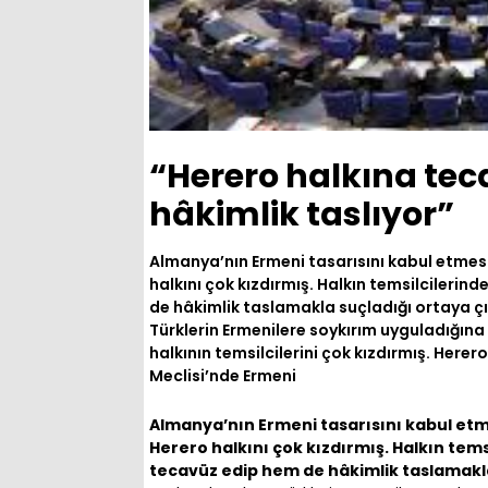
“Herero halkına te
hâkimlik taslıyor”
Almanya’nın Ermeni tasarısını kabul etme
halkını çok kızdırmış. Halkın temsilcileri
de hâkimlik taslamakla suçladığı ortaya çık
Türklerin Ermenilere soykırım uyguladığın
halkının temsilcilerini çok kızdırmış. Here
Meclisi’nde Ermeni
Almanya’nın Ermeni tasarısını kabul et
Herero halkını çok kızdırmış. Halkın te
tecavüz edip hem de hâkimlik taslamakla