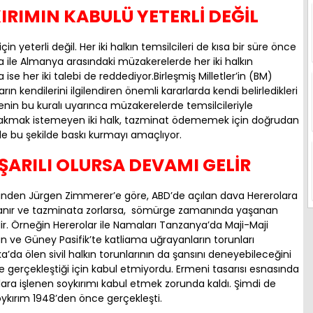
IRIMIN KABULÜ YETERLİ DEĞİL
 yeterli değil. Her iki halkın temsilcileri de kısa bir süre önce
 ile Almanya arasındaki müzakerelerde her iki halkın
ise her iki talebi de reddediyor.Birleşmiş Milletler’in (BM)
ın kendilerini ilgilendiren önemli kararlarda kendi belirledikleri
enin bu kuralı uyarınca müzakerelerde temsilcileriyle
rakmak istemeyen iki halk, tazminat ödememek için doğrudan
bu şekilde baskı kurmayı amaçlıyor.
ARILI OLURSA DEVAMI GELİR
erinden Jürgen Zimmerer’e göre, ABD’de açılan dava Hererolara
tanır ve tazminata zorlarsa, sömürge zamanında yaşanan
ilir. Örneğin Hererolar ile Namaları Tanzanya’da Maji-Maji
un ve Güney Pasifik’te katliama uğrayanların torunları
ka’da ölen sivil halkın torunlarının da şansını deneyebileceğini
 gerçekleştiği için kabul etmiyordu. Ermeni tasarısı esnasında
a işlenen soykırımı kabul etmek zorunda kaldı. Şimdi de
oykırım 1948’den önce gerçekleşti.