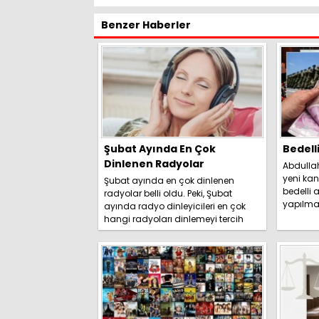
Benzer Haberler
Şubat Ayında En Çok
Bedell
Dinlenen Radyolar
Abdulla
yeni kan
Şubat ayında en çok dinlenen
bedelli a
radyolar belli oldu. Peki, Şubat
yapılma
ayında radyo dinleyicileri en çok
duyurdu. 
hangi radyoları dinlemeyi tercih
etti? İşte detaylar.....