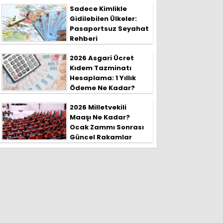
Sadece Kimlikle
Gidilebilen Ülkeler:
Pasaportsuz Seyahat
Rehberi
2026 Asgari Ücret
Kıdem Tazminatı
Hesaplama: 1 Yıllık
Ödeme Ne Kadar?
2026 Milletvekili
Maaşı Ne Kadar?
Ocak Zammı Sonrası
Güncel Rakamlar