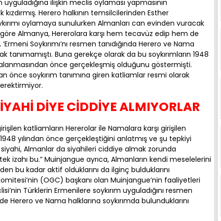
ım uyguladığına ilişkin meclis oylaması yapmasının
k kızdırmış. Herero halkının temsilcilerinden Esther
ykırımı oylamaya sunulurken Almanları can evinden vuracak
’ye göre Almanya, Hererolara karşı hem tecavüz edip hem de
ya, ‘Ermeni Soykırımı’nı resmen tanıdığında Herero ve Nama
olarak tanımamıştı. Buna gerekçe olarak da bu soykırımların 1948
mzalanmasından önce gerçekleşmiş olduğunu göstermişti.
önce soykırım tanımına giren katliamlar resmi olarak
erektirmiyor.
YAHİ DİYE CİDDİYE ALMIYORLAR
şilen katliamların Hererolar ile Namalara karşı girişilen
1948 yılından önce gerçekleştiğini anlatmış ve şu tepkiyi
 siyahi, Almanlar da siyahileri ciddiye almak zorunda
 tek izahı bu.” Muinjangue ayrıca, Almanların kendi meselelerini
n bu kadar aktif olduklarını da ilginç bulduklarını
mitesi’nin (OGC) başkanı olan Muinjangue’nin faaliyetleri
isi’nin Türklerin Ermenilere soykırım uyguladığını resmen
in de Herero ve Nama halklarına soykırımda bulunduklarını