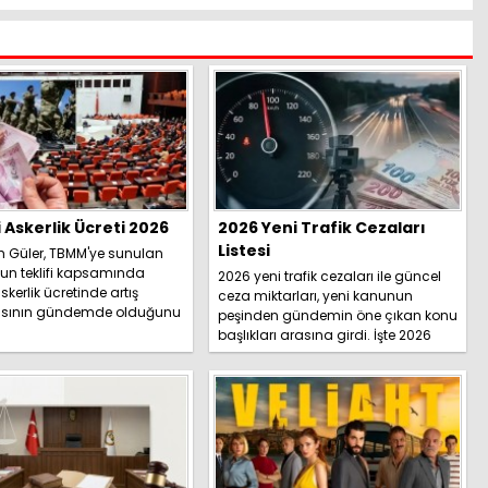
i Askerlik Ücreti 2026
2026 Yeni Trafik Cezaları
Listesi
h Güler, TBMM'ye sunulan
un teklifi kapsamında
2026 yeni trafik cezaları ile güncel
skerlik ücretinde artış
ceza miktarları, yeni kanunun
sının gündemde olduğunu
peşinden gündemin öne çıkan konu
İşte detaylar.....
başlıkları arasına girdi. İşte 2026
yeni trafik ce...