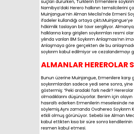
suçları dururken, Türklerin Ermenilere soykır
Namibya’daki Herero halkının temsilcilerini ço
Muinjangue’nin Alman Meclisi’nde Ermeni So
ifadeler kullandığı ortaya çıktı.Muinjangue
hâkimlik taslayan bir tavır sergiliyor. Alman
halklarına karşı girişilen soykırımları resmi 
yılında varılan BM Soykırım Anlaşması’nın i
Anlaşmaya göre gerçekten de bu anlaşmadan 
soykırım kabul edilmiyor ve cezalandırmayı g
ALMANLAR HEREROLAR Sİ
Bunun üzerine Muinjangue, Ermenilere karşı giri
soykırımlardan sadece yedi sene sonra, yine 
göstermiş: “Peki aradaki fark nedir? Hererolar
olmadıklarını düşünüyorlar. Benim için olayın
hasıraltı ederken Ermenilerin meselesinde nede
söylemiş.Aynı zamanda Ovahereo Soykırım Ko
etkili olmuş görünüyor. Sebebi ise Alman Mecl
kabul ettikten kısa bir süre sonra kendilerin
resmen kabul etmesi.