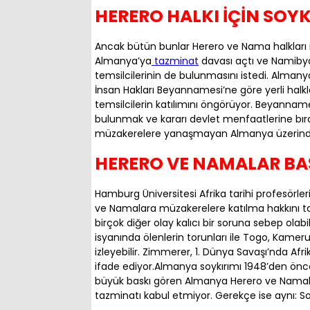
HERERO HALKI İÇİN SOYK
Ancak bütün bunlar Herero ve Nama halkları için
Almanya’ya
tazminat
davası açtı ve Namibya
temsilcilerinin de bulunmasını istedi. Almanya 
İnsan Hakları Beyannamesi’ne göre yerli halklar
temsilcilerin katılımını öngörüyor. Beyannam
bulunmak ve kararı devlet menfaatlerine bı
müzakerelere yanaşmayan Almanya üzerinde 
HERERO VE NAMALAR BAŞ
Hamburg Üniversitesi Afrika tarihi profesörl
ve Namalara müzakerelere katılma hakkını 
birçok diğer olay kalıcı bir soruna sebep olab
isyanında ölenlerin torunları ile Togo, Kamer
izleyebilir. Zimmerer, 1. Dünya Savaşı’nda Afri
ifade ediyor.Almanya soykırımı 1948’den önce
büyük baskı gören Almanya Herero ve Namalar
tazminatı kabul etmiyor. Gerekçe ise aynı: S