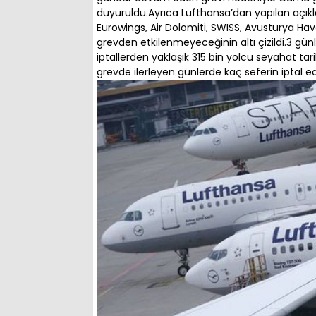
duyuruldu.Ayrıca Lufthansa’dan yapılan açı
Eurowings, Air Dolomiti, SWISS, Avusturya Havay
grevden etkilenmeyeceğinin altı çizildi.3 günl
iptallerden yaklaşık 315 bin yolcu seyahat ta
grevde ilerleyen günlerde kaç seferin iptal e