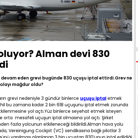
oluyor? Alman devi 830
di
r devam eden grevi bugünde 830 uçuşu iptal ettirdi.Grev ne
olayı mağdur oldu?
arın grevi nedeniyle 3 gündür binlerce
uçuşu iptal
etmek
hil bu zamana kadar 2 bin 618 uçuşunu iptal etmek zorunda
tkilenmesine yol açtı.Yüz binlerce seyehat etmek isteyen
 orta mesafeli uçuşun iptal olmasına yol açtı. Şirket
en fazla yolcunun etkileneceği bildirildi.Alman hava yolu
da, Vereinigung Cockpit (VC) sendikasına bağlı pilotlar 3
ü yapılması planlanan 3 bin uçuştan 830’unun iptal edildiği