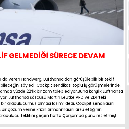
LİF GELMEDİĞİ SÜRECE DEVAM
da veren Handwerg, Lufthansa’dan görüşülebilir bir teklif
ebileceğini söyledi. Cockpit sendikası toplu iş görüşmelerinde,
oplamda yüzde 22’lik bir zam talep ediyor.Buna karşılık Lufthansa
yor. Lufthansa sözcüsü Martin Leutke ARD ve ZDF’teki
bir arabulucumuz olması lazım” dedi. Cockpit sendikasını
ş bir çözüm yerine krizin tırmanmasını arzu ettiğinin
arabulucu teklifini geçen hafta Çarşamba günü ret etmişti.