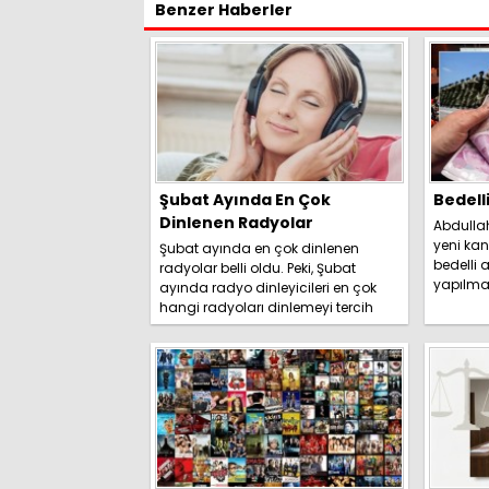
Benzer Haberler
Şubat Ayında En Çok
Bedell
Dinlenen Radyolar
Abdulla
yeni kan
Şubat ayında en çok dinlenen
bedelli a
radyolar belli oldu. Peki, Şubat
yapılma
ayında radyo dinleyicileri en çok
duyurdu. 
hangi radyoları dinlemeyi tercih
etti? İşte detaylar.....