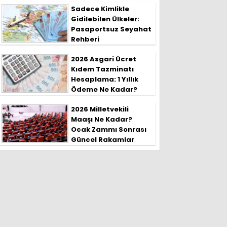
Sadece Kimlikle
Gidilebilen Ülkeler:
Pasaportsuz Seyahat
Rehberi
2026 Asgari Ücret
Kıdem Tazminatı
Hesaplama: 1 Yıllık
Ödeme Ne Kadar?
2026 Milletvekili
Maaşı Ne Kadar?
Ocak Zammı Sonrası
Güncel Rakamlar